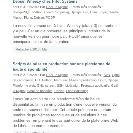
Debian Wheezy chez Pilot Systems
écrit le 31/05/2013
Par
Gaël Le Mignot
— Mots-clés associés :
PostgreSQL
,
Python
,
Cloud Computing
,
Django
,
Xen
,
Linux
,
Zope
,
Gaël le
Mignot
,
Plone
,
Debian
,
PODP
La nouvelle version de Debian, Wheezy (aka 7.0) est sortie il
y a peu. Cet article présente les principaux intérêts de la
nouvelle version pour notre parc PODP ainsi que les
principaux enjeux de la migration.
Rattaché à
2013
/
Mai
Scripts de mise en production sur une plateforme de
haute disponibilité
écrit le 21/08/2012
Par
Gaël Le Mignot
— Mots-clés associés :
SVN
,
Ligne
de commande
,
GIT
,
Python
,
Mercurial
,
Mise en production
,
Linux
,
Django
,
Plateforme web
,
GNU screen
,
SSH
,
Libération
,
Frontaux applicatifs
,
Gaël
le Mignot
,
Base de données
,
Debian
,
Load Balancing
Lorsqu'on administre une plateforme Web de haute
disponibilité, la mise en production d'une nouvelle version du
code est souvent délicate. Cet article présente un certain
nombre de problèmes techniques et de solutions à ces
problèmes, en prenant le cas particulier de la plateforme Web
de Libération comme exemple.