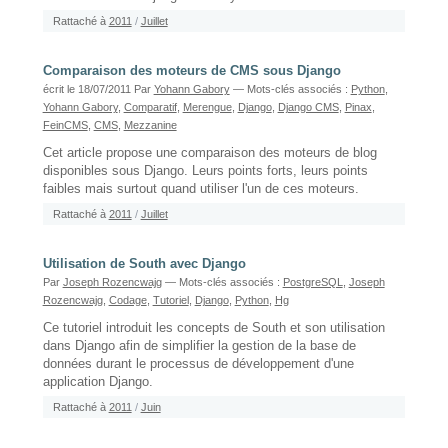
Rattaché à
2011
/
Juillet
Comparaison des moteurs de CMS sous Django
écrit le 18/07/2011
Par
Yohann Gabory
— Mots-clés associés :
Python
,
Yohann Gabory
,
Comparatif
,
Merengue
,
Django
,
Django CMS
,
Pinax
,
FeinCMS
,
CMS
,
Mezzanine
Cet article propose une comparaison des moteurs de blog
disponibles sous Django. Leurs points forts, leurs points
faibles mais surtout quand utiliser l'un de ces moteurs.
Rattaché à
2011
/
Juillet
Utilisation de South avec Django
Par
Joseph Rozencwajg
— Mots-clés associés :
PostgreSQL
,
Joseph
Rozencwajg
,
Codage
,
Tutoriel
,
Django
,
Python
,
Hg
Ce tutoriel introduit les concepts de South et son utilisation
dans Django afin de simplifier la gestion de la base de
données durant le processus de développement d'une
application Django.
Rattaché à
2011
/
Juin