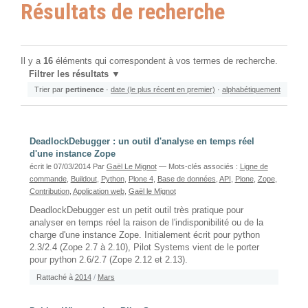
Résultats de recherche
Il y a
16
éléments qui correspondent à vos termes de recherche.
Filtrer les résultats
Trier par
pertinence
·
date (le plus récent en premier)
·
alphabétiquement
DeadlockDebugger : un outil d'analyse en temps réel
d'une instance Zope
écrit le 07/03/2014
Par
Gaël Le Mignot
— Mots-clés associés :
Ligne de
commande
,
Buildout
,
Python
,
Plone 4
,
Base de données
,
API
,
Plone
,
Zope
,
Contribution
,
Application web
,
Gaël le Mignot
DeadlockDebugger est un petit outil très pratique pour
analyser en temps réel la raison de l'indisponibilité ou de la
charge d'une instance Zope. Initialement écrit pour python
2.3/2.4 (Zope 2.7 à 2.10), Pilot Systems vient de le porter
pour python 2.6/2.7 (Zope 2.12 et 2.13).
Rattaché à
2014
/
Mars