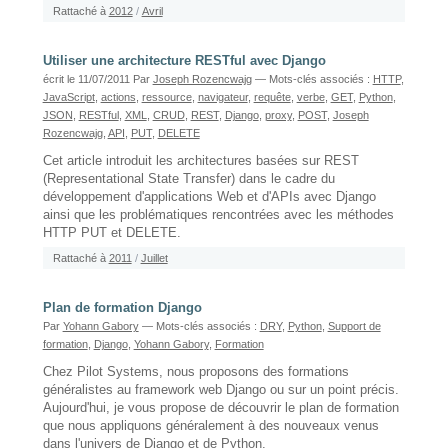
Rattaché à
2012
/
Avril
Utiliser une architecture RESTful avec Django
écrit le 11/07/2011
Par
Joseph Rozencwajg
— Mots-clés associés :
HTTP
,
JavaScript
,
actions
,
ressource
,
navigateur
,
requête
,
verbe
,
GET
,
Python
,
JSON
,
RESTful
,
XML
,
CRUD
,
REST
,
Django
,
proxy
,
POST
,
Joseph
Rozencwajg
,
API
,
PUT
,
DELETE
Cet article introduit les architectures basées sur REST
(Representational State Transfer) dans le cadre du
développement d'applications Web et d'APIs avec Django
ainsi que les problématiques rencontrées avec les méthodes
HTTP PUT et DELETE.
Rattaché à
2011
/
Juillet
Plan de formation Django
Par
Yohann Gabory
— Mots-clés associés :
DRY
,
Python
,
Support de
formation
,
Django
,
Yohann Gabory
,
Formation
Chez Pilot Systems, nous proposons des formations
généralistes au framework web Django ou sur un point précis.
Aujourd'hui, je vous propose de découvrir le plan de formation
que nous appliquons généralement à des nouveaux venus
dans l'univers de Django et de Python.