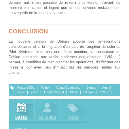
déroule mal, il est possible de revenir à la version d'avant, de
manière plus rapide et légère que si nous devions restaurer une
sauvegarde de la machine virtuelle.
CONCLUSION
La nouvelle version de Debian apporte des améliorations
considérables et si la migration d'un parc de l'ampleur de celui de
Pilot Systems n'est pas une tâche anodine, la robustesse de
Debian combinée aux outils modernes (virtualisation, LVM, ...)
permet, à condition de bien planifier les opérations, d'effectuer ces
mises à jour avec peu d'impact sur les services rendus aux
clients.
PostgreSQL
Python
Cloud Computing
Django
Xen
Linux
Zope
Gaël le Mignot
Plone
Debian
PODP
DATES
AUTEURS
TAGS