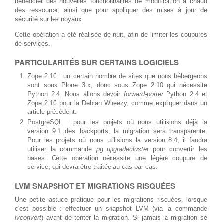
bénéficier des nouvelles fonctionnalités de modification à chaud
des ressource, ainsi que pour appliquer des mises à jour de
sécurité sur les noyaux.
Cette opération a été réalisée de nuit, afin de limiter les coupures
de services.
PARTICULARITÉS SUR CERTAINS LOGICIELS
Zope 2.10 : un certain nombre de sites que nous hébergeons
sont sous Plone 3.x, donc sous Zope 2.10 qui nécessite
Python 2.4. Nous allons devoir
forward-porter
Python 2.4 et
Zope 2.10 pour la Debian Wheezy, comme expliquer dans un
article précédent.
PostgreSQL : pour les projets où nous utilisions déjà la
version 9.1 des backports, la migration sera transparente.
Pour les projets où nous utilisions la version 8.4, il faudra
utiliser la commande
pg_upgradecluster
pour convertir les
bases. Cette opération nécessite une légère coupure de
service, qui devra être traitée au cas par cas.
LVM SNAPSHOT ET MIGRATIONS RISQUÉES
Une petite astuce pratique pour les migrations risquées, lorsque
c'est possible : effectuer un snapshot LVM (via la commande
lvconvert
) avant de tenter la migration. Si jamais la migration se