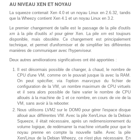
AU NIVEAU XEN ET NOYAU
La squeeze contenait Xen 4.0 et un noyau Linux en 2.6.32, tandis
que la Wheezy contient Xen 4.1 et un noyau Linux en 3.2.
Le premier changement de taille est le passage de la pile d'outils
xm
à la pile d'outils
xl
pour gérer Xen. La pile
xm
est toujours
disponible, mais obsolète. Ce changement est principalement
technique, et permet d'uniformiser et de simplifier les différentes
manières de communiquer avec l'hyperviseur.
Deux autres améliorations significatives ont été apportées :
Il est désormais possible de changer, à chaud, le nombre de
CPU d'une VM, comme on le pouvait jusque là avec la RAM.
On peut spécifier, via l'option
maxvcpus
du fichier de
configuration de la VM, un nombre maximum de CPU virtuels
et il sera alors possible de faire varier le nombre de CPU
alloués à la machine de 1 et ce nombre, en cours de vie de la
VM, sans avoir à la rebooter.
Nous utilisons LVM2 sur le DOM0 pour gérer l'espace disque
alloué aux différentes VM. Avec la pile Xen/Linux de la Debian
Squeeze, il était nécessaire, après un redimensionnement du
volume logique, de redémarrer la machine virtuelle pour que le
noyau prenne en compte la nouvelle taille. Avec la pile
Xen/Linux de la Debian Wheezy, ce n'est plus nécessaire. En