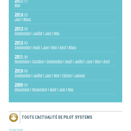
2017
(1)
Mai
2014
(2)
Juin
Mars
2013
(4)
Septembre
Juillet
Juin
Mai
2012
(6)
Septembre
Août
Juin
Mai
Avril
Mars
2011
(8)
Novembre
Octobre
Septembre
Août
Juillet
Juin
Mai
Avril
2010
(6)
Septembre
Juillet
Juin
Mai
Février
Janvier
2009
(5)
Décembre
Novembre
Août
Juin
Mai
TOUTE L'ACTUALITÉ DE PILOT SYSTEMS
25/06/2020