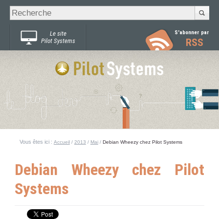
Recherche
Chercher par
avancée…
S'abonner par
Le site
RSS
Pilot Systems
Vous êtes ici :
Accueil
/
2013
/
Mai
/
Debian Wheezy chez Pilot Systems
Debian Wheezy chez Pilot
Systems