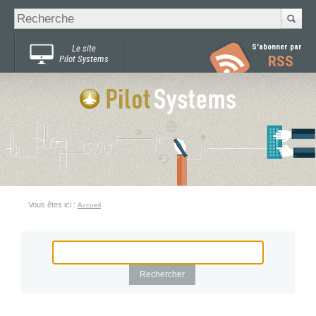
Recherche
Chercher par
avancée…
S'abonner par
Le site
RSS
Pilot Systems
Vous êtes ici :
Accueil