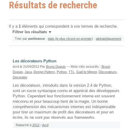
Résultats de recherche
Il y a
1
éléments qui correspondent à vos termes de recherche.
Filtrer les résultats
Trier par
pertinence
·
date (le plus récent en premier)
·
alphabétiquement
Les décorateurs Python
écrit le 21/04/2012
Par
Bruno Dupuis
— Mots-clés associés :
Bruno
Dupuis
,
Java
,
Design Pattern
,
Python
,
TTL
,
Gaël le Mignot
,
Décorateurs
,
Decorator
Les décorateurs, introduits dans la version 2.4 de Python,
sont un sucre syntaxique connu et apprécié des développeurs
Python. Cependant leur fonctionnement interne est souvent
méconnu et pour beaucoup tient de la magie. Un bonne
compréhension des mécanismes internes est indispensable
pour tirer un maximum de profit des décorateurs et pour en
écrire, ils ne sont pas réservés aux frameworks.
Rattaché à
2012
/
Avril