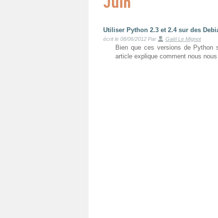
Juin
Utiliser Python 2.3 et 2.4 sur des Deb
écrit le 08/06/2012
Par
Gaël Le Mignot
Bien que ces versions de Python soi
article explique comment nous nous