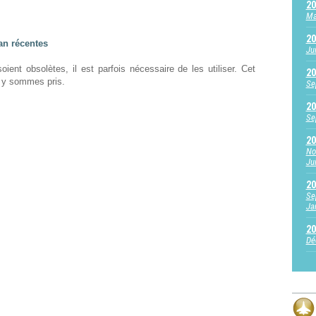
20
Ma
20
ian récentes
Ju
ent obsolètes, il est parfois nécessaire de les utiliser. Cet
20
 y sommes pris.
Se
20
Se
20
No
Jui
20
Se
Ja
20
Dé