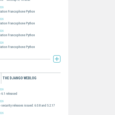
026
ation Francophone Python
026
ation Francophone Python
026
ation Francophone Python
026
ation Francophone Python
AFPy's Planet -
THE DJANGO WEBLOG
026
 6.1 released
026
 security releases issued: 6.0.8 and 5.2.17
026