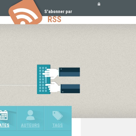
Outils
personnels
S'abonner par
RSS
ATES
AUTEURS
TAGS