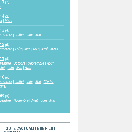
17
(1)
i
14
(2)
in
Mars
13
(4)
ptembre
Juillet
Juin
Mai
12
(6)
ptembre
Août
Juin
Mai
Avril
Mars
11
(8)
vembre
Octobre
Septembre
Août
llet
Juin
Mai
Avril
10
(6)
ptembre
Juillet
Juin
Mai
Février
nvier
09
(5)
cembre
Novembre
Août
Juin
Mai
TOUTE L'ACTUALITÉ DE PILOT