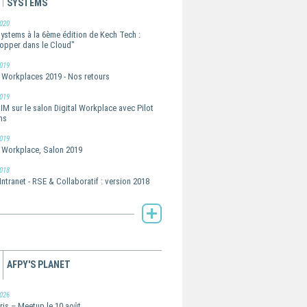
SYSTEMS
020
Systems à la 6ème édition de Kech Tech :
opper dans le Cloud"
019
l Workplaces 2019 - Nos retours
019
IM sur le salon Digital Workplace avec Pilot
ms
019
l Workplace, Salon 2019
018
Intranet - RSE & Collaboratif : version 2018
Toute l'actualité de Pilot Systems -
AFPY'S PLANET
026
ris – Meetup le 10 août