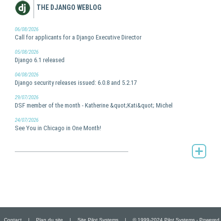
THE DJANGO WEBLOG
06/08/2026
Call for applicants for a Django Executive Director
05/08/2026
Django 6.1 released
04/08/2026
Django security releases issued: 6.0.8 and 5.2.17
29/07/2026
DSF member of the month - Katherine &quot;Kati&quot; Michel
24/07/2026
See You in Chicago in One Month!
The Django weblog -
Contact
|
Plan du site
|
Site Pilot Systems
|
© 1999-2024 Pilot Systems - Powered