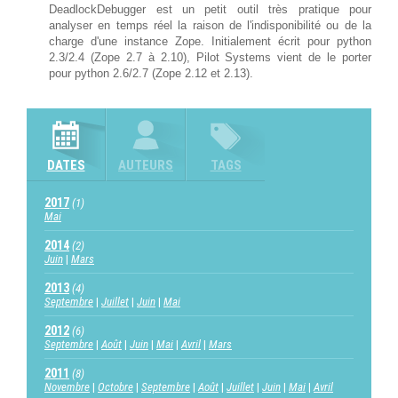
DeadlockDebugger est un petit outil très pratique pour
analyser en temps réel la raison de l'indisponibilité ou de la
charge d'une instance Zope. Initialement écrit pour python
2.3/2.4 (Zope 2.7 à 2.10), Pilot Systems vient de le porter
pour python 2.6/2.7 (Zope 2.12 et 2.13).
DATES
AUTEURS
TAGS
2017
(1)
Mai
2014
(2)
Juin
Mars
2013
(4)
Septembre
Juillet
Juin
Mai
2012
(6)
Septembre
Août
Juin
Mai
Avril
Mars
2011
(8)
Novembre
Octobre
Septembre
Août
Juillet
Juin
Mai
Avril