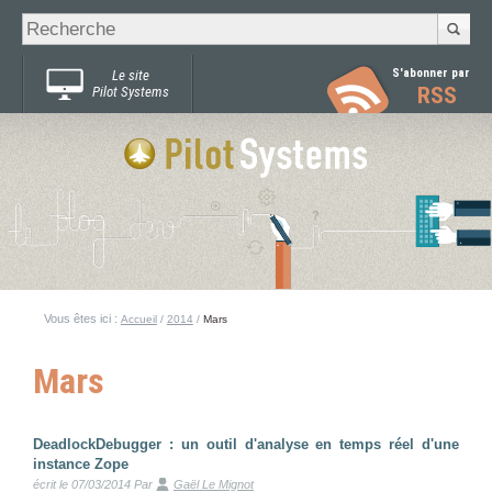
Recherche
Chercher par
avancée…
S'abonner par
Le site
RSS
Pilot Systems
Vous êtes ici :
Accueil
/
2014
/
Mars
Mars
DeadlockDebugger : un outil d'analyse en temps réel d'une
instance Zope
écrit le 07/03/2014
Par
Gaël Le Mignot