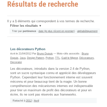
Résultats de recherche
Il y a
1
éléments qui correspondent à vos termes de recherche.
Filtrer les résultats
Trier par
pertinence
·
date (le plus récent en premier)
·
alphabétiquement
Les décorateurs Python
écrit le 21/04/2012
Par
Bruno Dupuis
— Mots-clés associés :
Bruno
Dupuis
,
Java
,
Design Pattern
,
Python
,
TTL
,
Gaël le Mignot
,
Décorateurs
,
Decorator
Les décorateurs, introduits dans la version 2.4 de Python,
sont un sucre syntaxique connu et apprécié des développeurs
Python. Cependant leur fonctionnement interne est souvent
méconnu et pour beaucoup tient de la magie. Un bonne
compréhension des mécanismes internes est indispensable
pour tirer un maximum de profit des décorateurs et pour en
écrire, ils ne sont pas réservés aux frameworks.
Rattaché à
2012
/
Avril