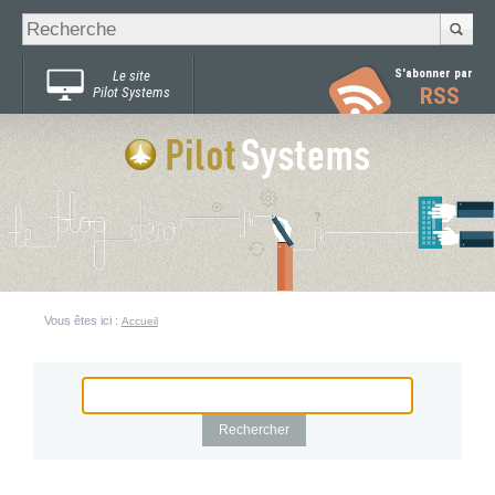
Recherche
Chercher par
avancée…
S'abonner par
Le site
RSS
Pilot Systems
Vous êtes ici :
Accueil