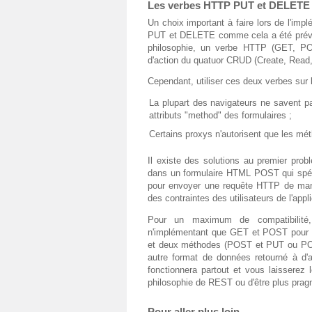
Les verbes HTTP PUT et DELETE
Un choix important à faire lors de l'impl
PUT et DELETE comme cela a été prévu 
philosophie, un verbe HTTP (GET, PO
d'action du quatuor CRUD (Create, Read
Cependant, utiliser ces deux verbes sur le
La plupart des navigateurs ne savent pas
attributs "method" des formulaires ;
Certains proxys n'autorisent que les m
Il existe des solutions au premier prob
dans un formulaire HTML POST qui spécifi
pour envoyer une requête HTTP de man
des contraintes des utilisateurs de l'appli
Pour un maximum de compatibilité,
n'implémentant que GET et POST pour d
et deux méthodes (POST et PUT ou PO
autre format de données retourné à d'a
fonctionnera partout et vous laisserez 
philosophie de REST ou d'être plus prag
Pour aller plus loin