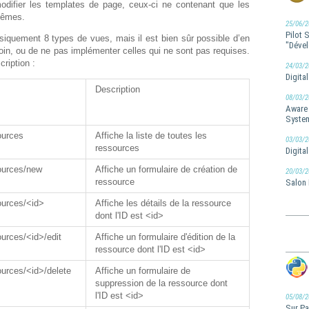
modifier les templates de page, ceux-ci ne contenant que les
mêmes.
25/06/2
Pilot 
iquement 8 types de vues, mais il est bien sûr possible d’en
"Dével
in, ou de ne pas implémenter celles qui ne sont pas requises.
ription :
24/03/2
Digita
Description
08/03/2
Aware 
Syste
ources
Affiche la liste de toutes les
03/03/2
ressources
Digita
ources/new
Affiche un formulaire de création de
20/03/2
Salon 
ressource
ources/<id>
Affiche les détails de la ressource
dont l'ID est <id>
ources/<id>/edit
Affiche un formulaire d'édition de la
ressource dont l'ID est <id>
ources/<id>/delete
Affiche un formulaire de
suppression de la ressource dont
l'ID est <id>
05/08/2
Sur Pa