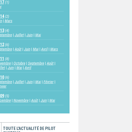
17
(1)
i
14
(2)
in
Mars
13
(4)
ptembre
Juillet
Juin
Mai
12
(6)
ptembre
Août
Juin
Mai
Avril
Mars
11
(8)
vembre
Octobre
Septembre
Août
llet
Juin
Mai
Avril
10
(6)
ptembre
Juillet
Juin
Mai
Février
nvier
09
(5)
cembre
Novembre
Août
Juin
Mai
TOUTE L'ACTUALITÉ DE PILOT