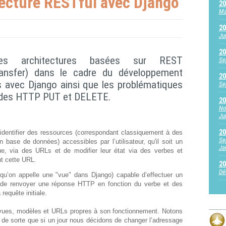
itecture RESTful avec Django
20
Ma
20
Ju
20
 les architectures basées sur REST
Se
ransfer) dans le cadre du développement
20
s avec Django ainsi que les problématiques
Se
odes HTTP PUT et DELETE.
20
No
Jui
20
identifier des ressources (correspondant classiquement à des
Se
base de données) accessibles par l’utilisateur, qu'il soit un
Ja
e, via des URLs et de modifier leur état via des verbes et
t cette URL.
20
Dé
qu’on appelle une "vue" dans Django) capable d’effectuer un
 de renvoyer une réponse HTTP en fonction du verbe et des
requête initiale.
 vues, modèles et URLs propres à son fonctionnement. Notons
 de sorte que si un jour nous décidons de changer l’adressage