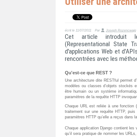
Utiliser une arch
écrit le 11/07/2011
Par
Joseph Rozencwajg
Cet article introduit
(Representational State T
d'applications Web et d'API
rencontrées avec les méth
Qu'est-ce que REST ?
Une architecture dite RESTful permet d’
modèles ou classes d’objets stockés en 
être humain ou un système informatiqu
paramètres de la requête HTTP invoquan
Chaque URL est reliée à une fonction (
traitement sur une requête HTTP, puis
paramètres HTTP qu’elle a reçus dans la 
Chaque application Django contient les
qu’il sera pratique de nommer les URLs,