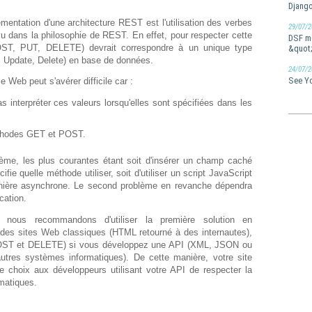
Django
émentation d'une architecture REST est l'utilisation des verbes
29/07/2
dans la philosophie de REST. En effet, pour respecter cette
DSF me
&quot;
ST, PUT, DELETE) devrait correspondre à un unique type
, Update, Delete) en base de données.
24/07/2
See Yo
 Web peut s'avérer difficile car :
 interpréter ces valeurs lorsqu'elles sont spécifiées dans les
éthodes GET et POST.
lème, les plus courantes étant soit d'insérer un champ caché
e quelle méthode utiliser, soit d'utiliser un script JavaScript
ière asynchrone. Le second problème en revanche dépendra
cation.
 nous recommandons d'utiliser la première solution en
es sites Web classiques (HTML retourné à des internautes),
ST et DELETE) si vous développez une API (XML, JSON ou
utres systèmes informatiques). De cette manière, votre site
le choix aux développeurs utilisant votre API de respecter la
matiques.