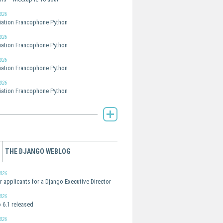
026
ation Francophone Python
026
ation Francophone Python
026
ation Francophone Python
026
ation Francophone Python
AFPy's Planet -
THE DJANGO WEBLOG
026
or applicants for a Django Executive Director
026
 6.1 released
026