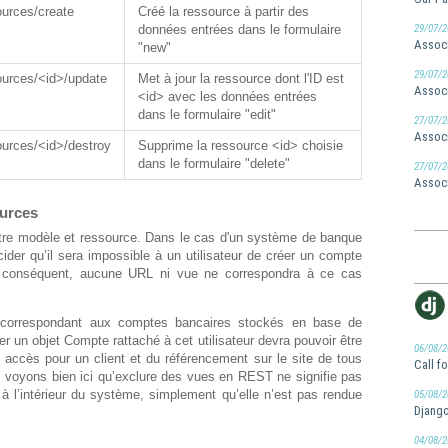
ources/create
Créé la ressource à partir des
29/07/2
données entrées dans le formulaire
Associ
"new"
29/07/2
ources/<id>/update
Met à jour la ressource dont l'ID est
Associ
<id> avec les données entrées
dans le formulaire "edit"
27/07/2
Associ
ources/<id>/destroy
Supprime la ressource <id> choisie
dans le formulaire "delete"
27/07/2
Associ
ources
 entre modèle et ressource. Dans le cas d'un système de banque
der qu’il sera impossible à un utilisateur de créer un compte
r conséquent, aucune URL ni vue ne correspondra à ce cas
correspondant aux comptes bancaires stockés en base de
r un objet Compte rattaché à cet utilisateur devra pouvoir être
06/08/2
l accès pour un client et du référencement sur le site de tous
Call f
voyons bien ici qu’exclure des vues en REST ne signifie pas
05/08/2
 à l’intérieur du système, simplement qu’elle n’est pas rendue
Django
04/08/2