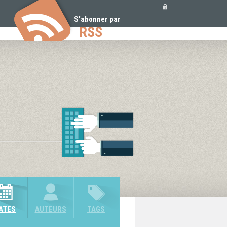
Outils
personnels
S'abonner par
RSS
ATES
AUTEURS
TAGS