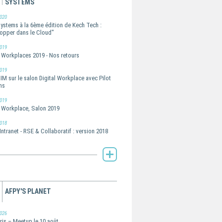
SYSTEMS
020
Systems à la 6ème édition de Kech Tech :
opper dans le Cloud"
019
l Workplaces 2019 - Nos retours
019
IM sur le salon Digital Workplace avec Pilot
ms
019
l Workplace, Salon 2019
018
Intranet - RSE & Collaboratif : version 2018
Toute l'actualité de Pilot Systems -
AFPY'S PLANET
026
ris – Meetup le 10 août