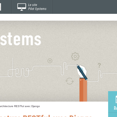
Le site
Pilot Systems
 architecture RESTful avec Django
D