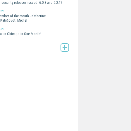
 security releases issued: 6.0.8 and 5.2.17
026
mber of the month - Katherine
Kati&quot; Michel
026
u in Chicago in One Month!
The Django weblog -