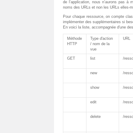
de l’application, nous n’aurons pas à 
noms des URLs et non les URLs elles-
Pour chaque ressource, on compte class
implémenter des supplémentaires si beso
En voici la liste, accompagnée d'une desc
Méthode
Type d'action
URL
HTTP
/ nom de la
vue
GET
list
/ress
new
/ress
show
/ress
edit
/ress
delete
/ress