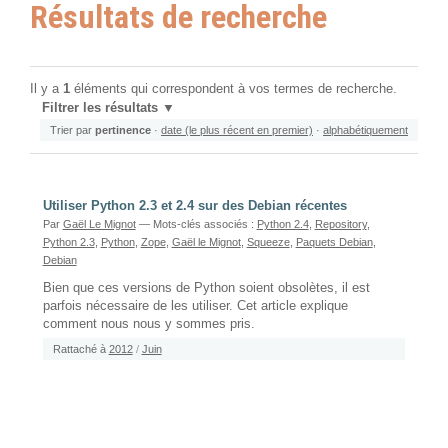
Résultats de recherche
Il y a
1
éléments qui correspondent à vos termes de recherche.
Filtrer les résultats
Trier par
pertinence
·
date (le plus récent en premier)
·
alphabétiquement
Utiliser Python 2.3 et 2.4 sur des Debian récentes
Par
Gaël Le Mignot
— Mots-clés associés :
Python 2.4
,
Repository
,
Python 2.3
,
Python
,
Zope
,
Gaël le Mignot
,
Squeeze
,
Paquets Debian
,
Debian
Bien que ces versions de Python soient obsolètes, il est
parfois nécessaire de les utiliser. Cet article explique
comment nous nous y sommes pris.
Rattaché à
2012
/
Juin