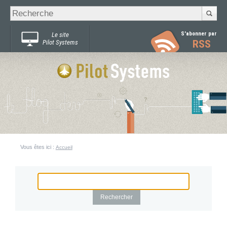
Recherche
Chercher par
avancée…
S'abonner par
Le site
RSS
Pilot Systems
Vous êtes ici :
Accueil