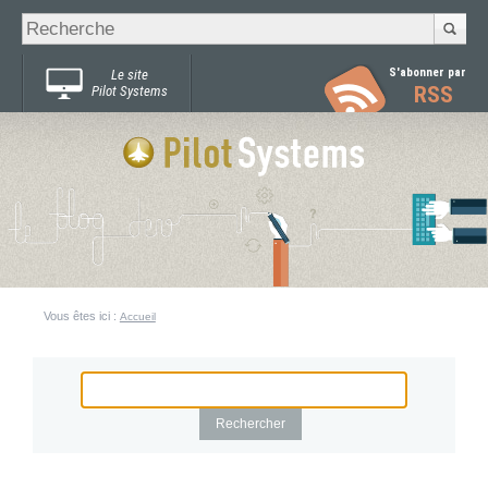
Recherche
Chercher par
avancée…
S'abonner par
Le site
RSS
Pilot Systems
Vous êtes ici :
Accueil