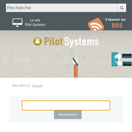
Recherche
Chercher par
avancée…
S'abonner par
Le site
RSS
Pilot Systems
Vous êtes ici :
Accueil