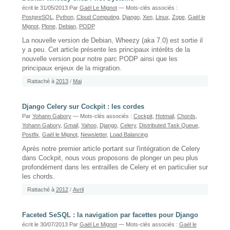
écrit le 31/05/2013
Par
Gaël Le Mignot
— Mots-clés associés :
PostgreSQL
,
Python
,
Cloud Computing
,
Django
,
Xen
,
Linux
,
Zope
,
Gaël le
Mignot
,
Plone
,
Debian
,
PODP
La nouvelle version de Debian, Wheezy (aka 7.0) est sortie il
y a peu. Cet article présente les principaux intérêts de la
nouvelle version pour notre parc PODP ainsi que les
principaux enjeux de la migration.
Rattaché à
2013
/
Mai
Django Celery sur Cockpit : les cordes
Par
Yohann Gabory
— Mots-clés associés :
Cockpit
,
Hotmail
,
Chords
,
Yohann Gabory
,
Gmail
,
Yahoo
,
Django
,
Celery
,
Distributed Task Queue
,
Postfix
,
Gaël le Mignot
,
Newsletter
,
Load Balancing
Après notre premier article portant sur l'intégration de Celery
dans Cockpit, nous vous proposons de plonger un peu plus
profondément dans les entrailles de Celery et en particulier sur
les chords.
Rattaché à
2012
/
Avril
Faceted SeSQL : la navigation par facettes pour Django
écrit le 30/07/2013
Par
Gaël Le Mignot
— Mots-clés associés :
Gaël le