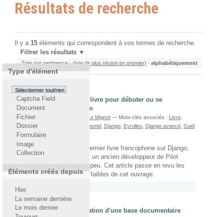
Résultats de recherche
Il y a
15
éléments qui correspondent à vos termes de recherche.
Filtrer les résultats
Trier par
pertinence
·
date (le plus récent en premier)
·
alphabétiquement
Type d'élément
Sélectionner tout/rien
Captcha Field
« Django Avancé », un livre pour débuter ou se
Document
perfectionner en Django
Fichier
écrit le 27/08/2013
Par
Gaël Le Mignot
— Mots-clés associés :
Livre
,
Dossier
Ouvrage
,
Yohann Gabory
,
Tutoriel
,
Django
,
Eyrolles
,
Django avancé
,
Gaël
le Mignot
Formulaire
Image
« Django Avancé », le premier livre francophone sur Django,
Collection
écrit par Yohann Gabory, un ancien développeur de Pilot
Systems, est sorti il y a peu. Cet article passe en revu les
Éléments créés depuis
points forts et les points faibles de cet ouvrage.
Rattaché à
2013
/
Juin
Hier
La semaine dernière
Le mois dernier
Conférence sur l'indexation d'une base documentaire
Toujours