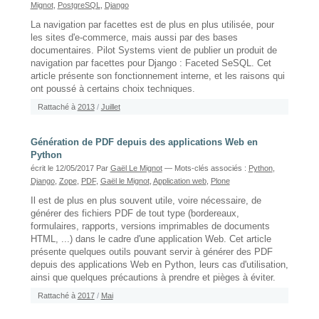
Mignot
,
PostgreSQL
,
Django
La navigation par facettes est de plus en plus utilisée, pour
les sites d'e-commerce, mais aussi par des bases
documentaires. Pilot Systems vient de publier un produit de
navigation par facettes pour Django : Faceted SeSQL. Cet
article présente son fonctionnement interne, et les raisons qui
ont poussé à certains choix techniques.
Rattaché à
2013
/
Juillet
Génération de PDF depuis des applications Web en
Python
écrit le 12/05/2017
Par
Gaël Le Mignot
— Mots-clés associés :
Python
,
Django
,
Zope
,
PDF
,
Gaël le Mignot
,
Application web
,
Plone
Il est de plus en plus souvent utile, voire nécessaire, de
générer des fichiers PDF de tout type (bordereaux,
formulaires, rapports, versions imprimables de documents
HTML, ...) dans le cadre d'une application Web. Cet article
présente quelques outils pouvant servir à générer des PDF
depuis des applications Web en Python, leurs cas d'utilisation,
ainsi que quelques précautions à prendre et pièges à éviter.
Rattaché à
2017
/
Mai