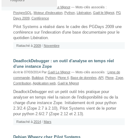
pour Libération
écrit le 08/04/2010
Par
Gaël Le Mignot
— Mots-clés associés :
PostgreSQL
,
Moteur d'indexation
,
Python
,
Libération
,
Gaël le Mignot
,
PG
Days 2009
,
Conférence
Pilot Systems a réalisé dans le cadre des PGDays 2009 une
conférence sur l'indexation d'une base documentaire pour le
quotidien Libération.
Rattaché à
2009
/
Novembre
DeadlockDebugger : un outil d'analyse en temps réel
d'une instance Zope
écrit le 07/03/2014
Par
Gaël Le Mignot
— Mots-clés associés :
Ligne de
commande
,
Buildout
,
Python
,
Plone 4
,
Base de données
,
API
,
Plone
,
Zope
,
Contribution
,
Application web
,
Gaël le Mignot
DeadlockDebugger est un petit outil très pratique pour
analyser en temps réel la raison de l'indisponibilité ou de la
charge d'une instance Zope. Initialement écrit pour python
2.3/2.4 (Zope 2.7 à 2.10), Pilot Systems vient de le porter
pour python 2.6/2.7 (Zope 2.12 et 2.13).
Rattaché à
2014
/
Mars
Debian Wheezy chez Pilot Systems