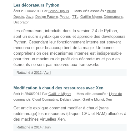
Les décorateurs Python
écrit le 21/04/2012
Par
Bruno Dupuis
— Mots-clés associés :
Bruno
Dupuis
,
Java
,
Design Pattern
,
Python
,
TTL
,
Gaël le Mignot
,
Décorateurs
,
Decorator
Les décorateurs, introduits dans la version 2.4 de Python,
sont un sucre syntaxique connu et apprécié des développeurs
Python. Cependant leur fonctionnement interne est souvent
méconnu et pour beaucoup tient de la magie. Un bonne
compréhension des mécanismes internes est indispensable
pour tirer un maximum de profit des décorateurs et pour en
écrire, ils ne sont pas réservés aux frameworks.
Rattaché à
2012
/
Avril
Modification à chaud des ressources avec Xen
écrit le 25/06/2014
Par
Gaël Le Mignot
— Mots-clés associés :
Ligne de
commande
,
Cloud Computing
,
Debian
,
Linux
,
Gaël le Mignot
,
Xen
Cet article explique comment modifier à chaud (sans
redémarrage) les ressources (disque, CPU et RAM) allouées à
des machines virtuelles Xen.
Rattaché à
2014
/
Juin