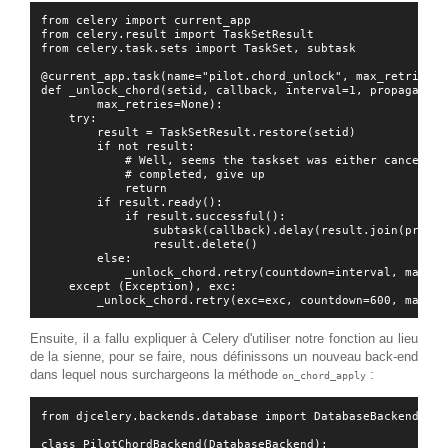
from celery import current_app

from celery.result import TaskSetResult

from celery.task.sets import TaskSet, subtask

@current_app.task(name="pilot.chord_unlock", max_retries=No
def _unlock_chord(setid, callback, interval=1, propagate=Fa
        max_retries=None):

    try:

        result = TaskSetResult.restore(setid)

        if not result:

            # Well, seems the taskset was either cancelled
            # completed, give up

            return

        if result.ready():

            if result.successful():

                subtask(callback).delay(result.join(propag
                result.delete()

        else:

            _unlock_chord.retry(countdown=interval, max_re
    except (Exception), exc:

Ensuite, il a fallu expliquer à Celery d'utiliser notre fonction au lieu
de la sienne, pour se faire, nous définissons un nouveau back-end
dans lequel nous surchargeons la méthode
:
on_chord_apply
from djcelery.backends.database import DatabaseBackend

class PilotChordBackend(DatabaseBackend):
