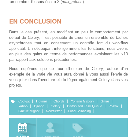
un nombre d'essais égal à 3 (
max_retries
).
EN CONCLUSION
Dans le cas présent, en modifiant un peu le comportement par
défaut de Celery, il est possible de créer un ensemble de tâches
asynchrones tout en conservant un contrôle fort du workflow
applicatif. En découpant intelligemment les fonctions, nous avons
en plus des gains en terme de performances avoisinant les x10
par rapport aux solutions précédentes.
Nous espérons que ce tour d'horizon de Celery, autour d'un
exemple de la vraie vie vous aura donné à vous aussi l'envie de
vous jeter dans l'aventure et d'intégrer également Celery dans vos
projets.
Cockpit
Hotmail
Chords
Yohann Gabory
Gmail
Yahoo
Django
Celery
Distributed Task Queue
Postfix
Gaël le Mignot
Newsletter
Load Balancing