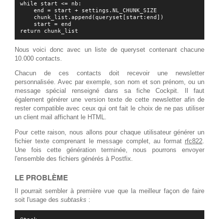
while start <= nb:

    end = start + settings.NL_CHUNK_SIZE

    chunk_list.append(queryset[start:end])

    start = end

Nous voici donc avec un liste de queryset contenant chacune
10.000 contacts.
Chacun de ces contacts doit recevoir une newsletter
personnalisée. Avec par exemple, son nom et son prénom, ou un
message spécial renseigné dans sa fiche Cockpit. Il faut
également générer une version texte de cette newsletter afin de
rester compatible avec ceux qui ont fait le choix de ne pas utiliser
un client mail affichant le HTML.
Pour cette raison, nous allons pour chaque utilisateur générer un
fichier texte comprenant le message complet, au format
rfc822
.
Une fois cette génération terminée, nous pourrons envoyer
l'ensemble des fichiers générés à Postfix.
LE PROBLÈME
Il pourrait sembler à première vue que la meilleur façon de faire
soit l'usage des
subtasks
: