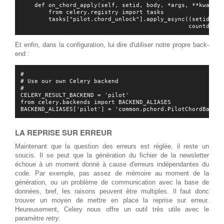
    def on_chord_apply(self, setid, body, *args, **kwargs):
        from celery.registry import tasks

        tasks["pilot.chord_unlock"].apply_async((setid, bo
Et enfin, dans la configuration, lui dire d'utiliser notre propre back-
end :
#

# Use our own Celery backend

#

CELERY_RESULT_BACKEND = 'pilot'

from celery.backends import BACKEND_ALIASES

LA REPRISE SUR ERREUR
Maintenant que la question des erreurs est réglée, il reste un
soucis. Il se peut que la génération du fichier de la newsletter
échoue à un moment donné à cause d'erreurs indépendantes du
code. Par exemple, pas assez de mémoire au moment de la
génération, ou un problème de communication avec la base de
données, bref, les raisons peuvent être multiples. Il faut donc
trouver un moyen de mettre en place la reprise sur erreur.
Heureusement, Celery nous offre un outil très utile avec le
paramètre
retry
.