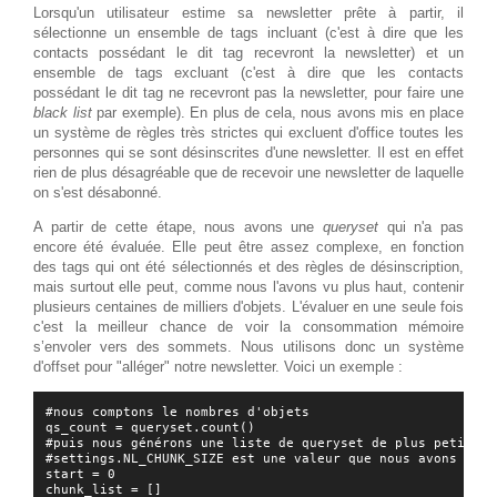
Lorsqu'un utilisateur estime sa newsletter prête à partir, il
sélectionne un ensemble de tags incluant (c'est à dire que les
contacts possédant le dit tag recevront la newsletter) et un
ensemble de tags excluant (c'est à dire que les contacts
possédant le dit tag ne recevront pas la newsletter, pour faire une
black list
par exemple). En plus de cela, nous avons mis en place
un système de règles très strictes qui excluent d'office toutes les
personnes qui se sont désinscrites d'une newsletter. Il est en effet
rien de plus désagréable que de recevoir une newsletter de laquelle
on s'est désabonné.
A partir de cette étape, nous avons une
queryset
qui n'a pas
encore été évaluée. Elle peut être assez complexe, en fonction
des tags qui ont été sélectionnés et des règles de désinscription,
mais surtout elle peut, comme nous l'avons vu plus haut, contenir
plusieurs centaines de milliers d'objets. L'évaluer en une seule fois
c'est la meilleur chance de voir la consommation mémoire
s’envoler vers des sommets. Nous utilisons donc un système
d'offset pour "alléger" notre newsletter. Voici un exemple :
#nous comptons le nombres d'objets

qs_count = queryset.count()

#puis nous générons une liste de queryset de plus petite ta
#settings.NL_CHUNK_SIZE est une valeur que nous avons défi
start = 0

chunk_list = []
