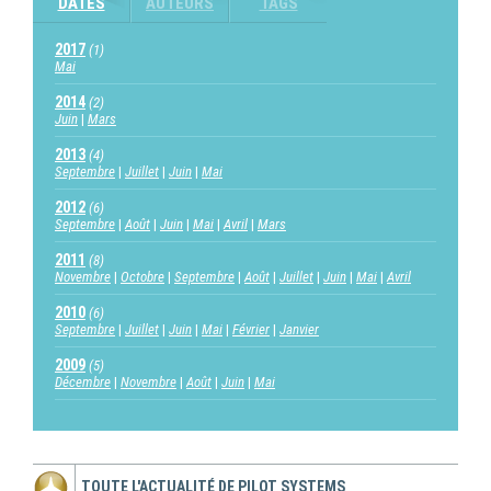
DATES
AUTEURS
TAGS
2017
(1)
Mai
2014
(2)
Juin
Mars
2013
(4)
Septembre
Juillet
Juin
Mai
2012
(6)
Septembre
Août
Juin
Mai
Avril
Mars
2011
(8)
Novembre
Octobre
Septembre
Août
Juillet
Juin
Mai
Avril
2010
(6)
Septembre
Juillet
Juin
Mai
Février
Janvier
2009
(5)
Décembre
Novembre
Août
Juin
Mai
TOUTE L'ACTUALITÉ DE PILOT SYSTEMS