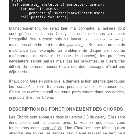
@task

def generate_newsletters(newsletter, users):

    for user in users:

        generate_nl.subtask(newsletter,user)

Malheureusement, ce serait bien mal connaître la manière dont
sont gérées les tâches Celery. Le code ci-dessus va lancer
l'intégralité des
subtask
puis va lancer
call_postfix_for_send()
mais sans attendre le retour des
. Bref, avec un peu de
generate_nl
malchance (par exemple, un problème de disque plein ou un
redémarrage du serveur de base de données), les premières
newsletters seront parties mais pas les suivantes, et il sera très
difficile de ne recommencer l'envoi que des messages n'étant pas
déjà partis.
Il faut donc faire en sorte que la dernière action attende que toutes
les
subtask
soient terminées pour se lancer. Heureusement,
Celery nous offre un outil qui rentre parfaitement dans nos cordes,
si je puis dire : les
Chords
DESCRIPTION DU FONCTIONNEMENT DES CHORDS
Les Chords sont apparues dans la version 2.3 de celery. Elles sont
donc pleinement utilisables avec la version que nous vous
fournissons dans
notre dépôt
. Une
Chord
est une tâche qui va
attendre que toutes les tâches d'un même
taskset
se terminent