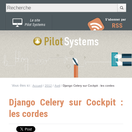
Recherche
Chercher par
avancée…
S'abonner par
Le site
RSS
Pilot Systems
Vous êtes ici :
Accueil
/
2012
/
Avril
/
Django Celery sur Cockpit : les cordes
Django Celery sur Cockpit :
les cordes