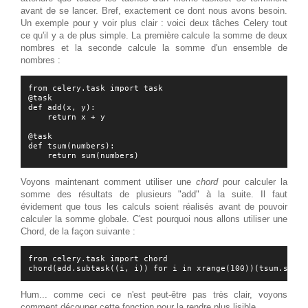
avant de se lancer. Bref, exactement ce dont nous avons besoin.
Un exemple pour y voir plus clair : voici deux tâches Celery tout
ce qu'il y a de plus simple. La première calcule la somme de deux
nombres et la seconde calcule la somme d'un ensemble de
nombres :
from celery.task import task

@task

def add(x, y):

    return x + y

@task

def tsum(numbers):

Voyons maintenant comment utiliser une
chord
pour calculer la
somme des résultats de plusieurs "add" à la suite. Il faut
évidement que tous les calculs soient réalisés avant de pouvoir
calculer la somme globale. C'est pourquoi nous allons utiliser une
Chord, de la façon suivante :
from celery.task import chord

Hum... comme ceci ce n'est peut-être pas très clair, voyons
comment découper cette fonction pour la rendre plus lisible.