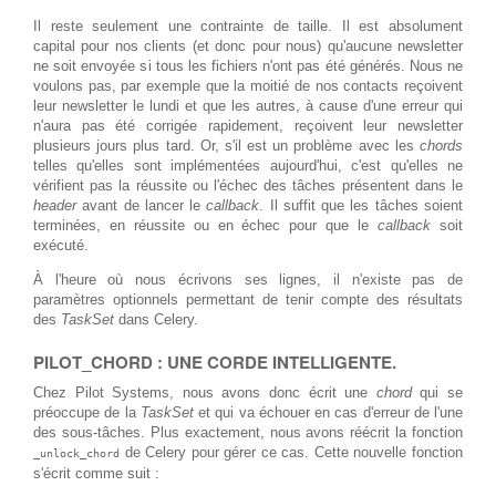
Il reste seulement une contrainte de taille. Il est absolument
capital pour nos clients (et donc pour nous) qu'aucune newsletter
ne soit envoyée si tous les fichiers n'ont pas été générés. Nous ne
voulons pas, par exemple que la moitié de nos contacts reçoivent
leur newsletter le lundi et que les autres, à cause d'une erreur qui
n'aura pas été corrigée rapidement, reçoivent leur newsletter
plusieurs jours plus tard. Or, s'il est un problème avec les
chords
telles qu'elles sont implémentées aujourd'hui, c'est qu'elles ne
vérifient pas la réussite ou l'échec des tâches présentent dans le
header
avant de lancer le
callback
. Il suffit que les tâches soient
terminées, en réussite ou en échec pour que le
callback
soit
exécuté.
À l'heure où nous écrivons ses lignes, il n'existe pas de
paramètres optionnels permettant de tenir compte des résultats
des
TaskSet
dans Celery.
PILOT_CHORD : UNE CORDE INTELLIGENTE.
Chez Pilot Systems, nous avons donc écrit une
chord
qui se
préoccupe de la
TaskSet
et qui va échouer en cas d'erreur de l'une
des sous-tâches. Plus exactement, nous avons réécrit la fonction
de Celery pour gérer ce cas. Cette nouvelle fonction
_unlock_chord
s'écrit comme suit :