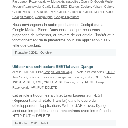
Par
Joseph Rozencwajg
— Mots-clés associés :
Open ID
,
Google Wallet
,
Joseph Rozencwajg
,
CaaS
,
SaaS
,
SSO
,
Django
,
Cockpit
,
Yohann Gabory
,
Google Apps For Business
,
API
,
Google Checkout
,
Google Market Place
,
Cockpit Mailing
,
Google Apps
,
Google Payement
Nous envisageons la sortie prochaine de Cockpit sur la
Google Market Place. Dans cette optique, nous vous
proposons de présenter, au travers de cet article, l'intérêt et le
fonctionnement de la plateforme pour une application SaaS
telle que Cockpit.
Rattaché à
2011
/
Octobre
Utiliser une architecture RESTful avec Django
écrit le 11/07/2011
Par
Joseph Rozencwajg
— Mots-clés associés :
HTTP
,
JavaScript
,
actions
,
ressource
,
navigateur
,
requête
,
verbe
,
GET
,
Python
,
JSON
,
RESTful
,
XML
,
CRUD
,
REST
,
Django
,
proxy
,
POST
,
Joseph
Rozencwajg
,
API
,
PUT
,
DELETE
Cet article introduit les architectures basées sur REST
(Representational State Transfer) dans le cadre du
développement d'applications Web et d'APIs avec Django
ainsi que les problématiques rencontrées avec les méthodes
HTTP PUT et DELETE.
Rattaché à
2011
/
Juillet