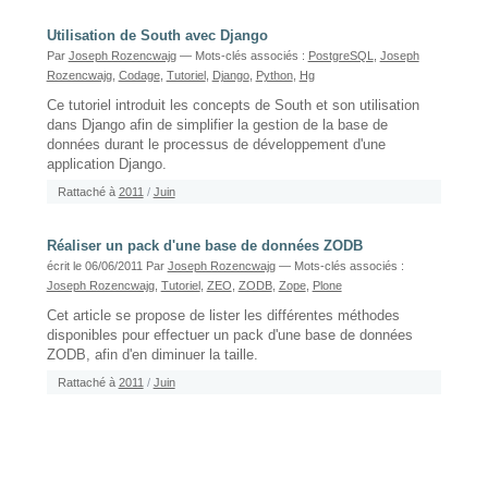
Utilisation de South avec Django
Par
Joseph Rozencwajg
— Mots-clés associés :
PostgreSQL
,
Joseph
Rozencwajg
,
Codage
,
Tutoriel
,
Django
,
Python
,
Hg
Ce tutoriel introduit les concepts de South et son utilisation
dans Django afin de simplifier la gestion de la base de
données durant le processus de développement d'une
application Django.
Rattaché à
2011
/
Juin
Réaliser un pack d'une base de données ZODB
écrit le 06/06/2011
Par
Joseph Rozencwajg
— Mots-clés associés :
Joseph Rozencwajg
,
Tutoriel
,
ZEO
,
ZODB
,
Zope
,
Plone
Cet article se propose de lister les différentes méthodes
disponibles pour effectuer un pack d'une base de données
ZODB, afin d'en diminuer la taille.
Rattaché à
2011
/
Juin