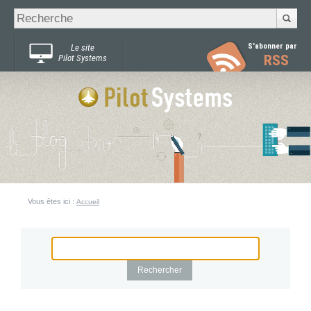
Recherche
Chercher par
avancée…
S'abonner par
Le site
RSS
Pilot Systems
Vous êtes ici :
Accueil