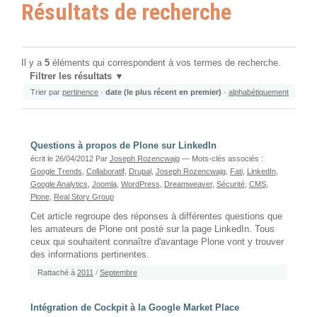
Résultats de recherche
Il y a
5
éléments qui correspondent à vos termes de recherche.
Filtrer les résultats
Trier par
pertinence
·
date (le plus récent en premier)
·
alphabétiquement
Questions à propos de Plone sur LinkedIn
écrit le 26/04/2012
Par
Joseph Rozencwajg
— Mots-clés associés :
Google Trends
,
Collaboratif
,
Drupal
,
Joseph Rozencwajg
,
Fati
,
LinkedIn
,
Google Analytics
,
Joomla
,
WordPress
,
Dreamweaver
,
Sécurité
,
CMS
,
Plone
,
Real Story Group
Cet article regroupe des réponses à différentes questions que
les amateurs de Plone ont posté sur la page LinkedIn. Tous
ceux qui souhaitent connaître d'avantage Plone vont y trouver
des informations pertinentes.
Rattaché à
2011
/
Septembre
Intégration de Cockpit à la Google Market Place