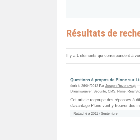
Résultats de rech
Il y a
1
éléments qui correspondent à vo
Questions à propos de Plone sur L
écrit le 26/04/2012
Par
Joseph Rozencwajg
—
Dreamweaver
,
Sécurité
,
CMS
,
Plone
,
Real St
Cet article regroupe des réponses à di
d'avantage Plone vont y trouver des in
Rattaché à
2011
/
Septembre