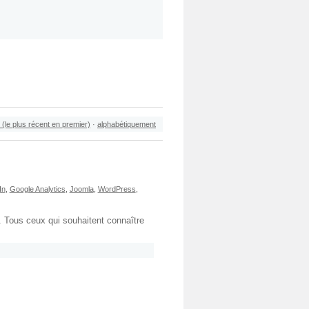
 (le plus récent en premier)
·
alphabétiquement
In
,
Google Analytics
,
Joomla
,
WordPress
,
. Tous ceux qui souhaitent connaître