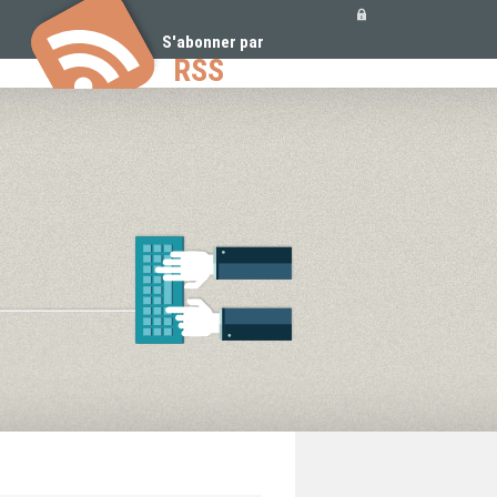
Outils
personnels
S'abonner par
RSS