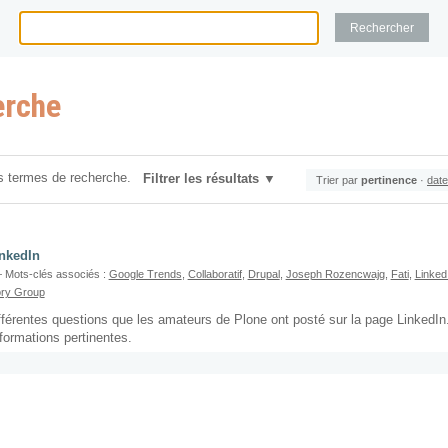
erche
s termes de recherche.
Filtrer les résultats
Trier par
pertinence
·
date
inkedIn
 Mots-clés associés :
Google Trends
,
Collaboratif
,
Drupal
,
Joseph Rozencwajg
,
Fati
,
Linked
ory Group
fférentes questions que les amateurs de Plone ont posté sur la page LinkedIn
formations pertinentes.