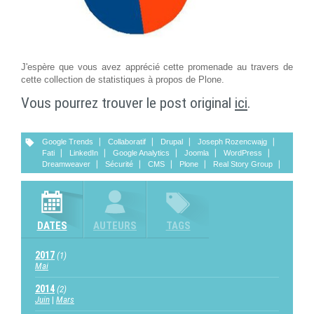
J'espère que vous avez apprécié cette promenade au travers de
cette collection de statistiques à propos de Plone.
Vous pourrez trouver le post original
ici
.
Google Trends
Collaboratif
Drupal
Joseph Rozencwajg
Fati
LinkedIn
Google Analytics
Joomla
WordPress
Dreamweaver
Sécurité
CMS
Plone
Real Story Group
DATES
AUTEURS
TAGS
2017
(1)
Mai
2014
(2)
Juin
Mars