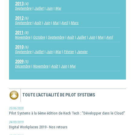
2013
(4)
Septembre
Juillet
Juin
Mai
2012
(6)
Septembre
Août
Juin
Mai
Avril
Mars
2011
(8)
Novembre
Octobre
Septembre
Août
Juillet
Juin
Mai
Avril
2010
(6)
Septembre
Juillet
Juin
Mai
Février
Janvier
2009
(5)
Décembre
Novembre
Août
Juin
Mai
TOUTE L'ACTUALITÉ DE PILOT SYSTEMS
25/06/2020
Pilot Systems à la 6ème édition de Kech Tech : "Développer dans le Cloud"
24/03/2019
Digital Workplaces 2019 - Nos retours