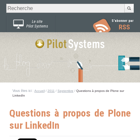
Recherche
Chercher par
avancée…
S'abonner par
Le site
RSS
Pilot Systems
Vous êtes ici :
Accueil
/
2011
/
Septembre
/
Questions à propos de Plone sur
LinkedIn
Questions à propos de Plone
sur LinkedIn