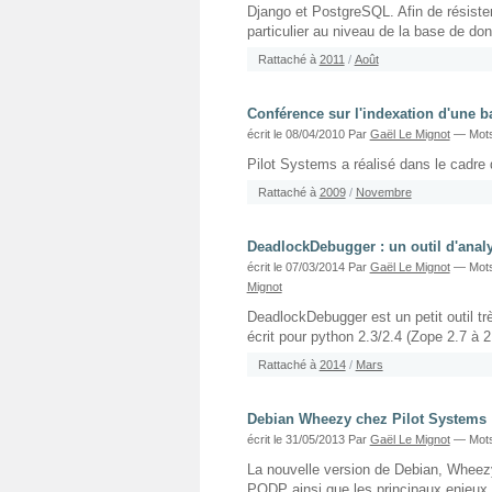
Django et PostgreSQL. Afin de résister
particulier au niveau de la base de do
Rattaché à
2011
/
Août
Conférence sur l'indexation d'une 
écrit le 08/04/2010
Par
Gaël Le Mignot
— Mots
Pilot Systems a réalisé dans le cadre
Rattaché à
2009
/
Novembre
DeadlockDebugger : un outil d'anal
écrit le 07/03/2014
Par
Gaël Le Mignot
— Mots
Mignot
DeadlockDebugger est un petit outil trè
écrit pour python 2.3/2.4 (Zope 2.7 à 2
Rattaché à
2014
/
Mars
Debian Wheezy chez Pilot Systems
écrit le 31/05/2013
Par
Gaël Le Mignot
— Mots
La nouvelle version de Debian, Wheezy (
PODP ainsi que les principaux enjeux 