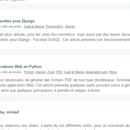
acettes pour Django
-clés associés :
Gaël le Mignot
,
PostgreSQL
,
Django
 en plus utilisée, pour les sites d'e-commerce, mais aussi par des bases doc
acettes pour Django : Faceted SeSQL. Cet article présente son fonctionnement 
ications Web en Python
-clés associés :
Python
,
Django
,
Zope
,
PDF
,
Gaël le Mignot
,
Application web
,
Plone
oire nécessaire, de générer des fichiers PDF de tout type (bordereaux, formula
une application Web. Cet article présente quelques outils pouvant servir à g
 ainsi que quelques précautions à prendre et pièges à éviter.
dia, minted
us réalisons nos slides, à partir de ces différents outils, pour un maximum de