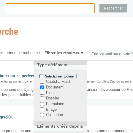
erche
os termes de recherche.
Filtrer les résultats
Trier par
pertinence
·
date (
Type d'élément
buter ou se perfectionner en Django
Sélectionner tout/rien
-clés associés :
Livre
,
Ouvrage
,
Yohann Gabory
,
Tutoriel
,
Django
,
Eyrolles
,
Django avancé
Captcha Field
Document
ancophone sur Django, écrit par Yohann Gabory, un ancien développeur de Pilot
Fichier
t les points faibles de cet ouvrage.
Dossier
Formulaire
Image
Collection
tgreSQL
Éléments créés depuis
e en production une nouvelle version de son site et de sa zone communautaire.