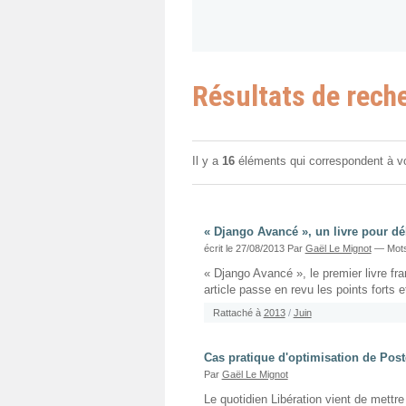
Résultats de rech
Il y a
16
éléments qui correspondent à v
« Django Avancé », un livre pour dé
écrit le 27/08/2013
Par
Gaël Le Mignot
— Mots
« Django Avancé », le premier livre fr
article passe en revu les points forts e
Rattaché à
2013
/
Juin
Cas pratique d'optimisation de Pos
Par
Gaël Le Mignot
Le quotidien Libération vient de mettr