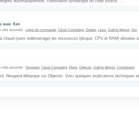
tégrés automatiquement, colorisation syntaxique du code source, ...
s avec Xen
-clés associés :
Ligne de commande
,
Cloud Computing
,
Debian
,
Linux
,
Gaël le Mignot
,
Xen
 à chaud (sans redémarrage) les ressources (disque, CPU et RAM) allouées à
-clés associés :
Neoppod
,
Cloud Computing
,
Plone
,
Objectis
,
Gaël le Mignot
,
Contribution
, Neoppod débarque sur Objectis. Voici quelques explications techniques et p