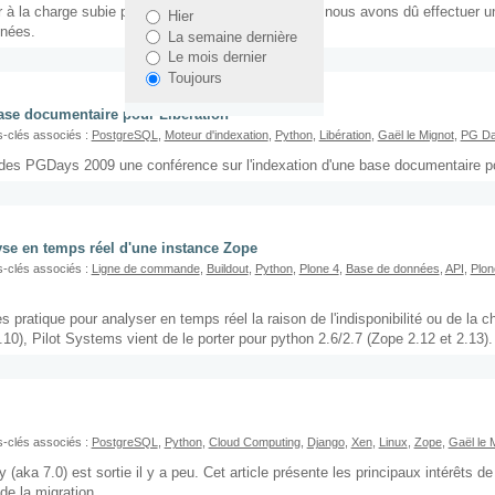
 à la charge subie par un grand quotidien national, nous avons dû effectuer u
Hier
nnées.
La semaine dernière
Le mois dernier
Toujours
base documentaire pour Libération
-clés associés :
PostgreSQL
,
Moteur d'indexation
,
Python
,
Libération
,
Gaël le Mignot
,
PG Da
 des PGDays 2009 une conférence sur l'indexation d'une base documentaire pou
yse en temps réel d'une instance Zope
-clés associés :
Ligne de commande
,
Buildout
,
Python
,
Plone 4
,
Base de données
,
API
,
Plon
s pratique pour analyser en temps réel la raison de l'indisponibilité ou de la 
.10), Pilot Systems vient de le porter pour python 2.6/2.7 (Zope 2.12 et 2.13).
-clés associés :
PostgreSQL
,
Python
,
Cloud Computing
,
Django
,
Xen
,
Linux
,
Zope
,
Gaël le 
aka 7.0) est sortie il y a peu. Cet article présente les principaux intérêts de
de la migration.