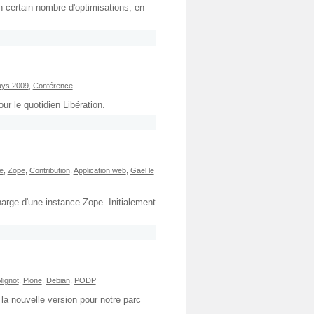
n certain nombre d'optimisations, en
ys 2009
,
Conférence
r le quotidien Libération.
e
,
Zope
,
Contribution
,
Application web
,
Gaël le
charge d'une instance Zope. Initialement
Mignot
,
Plone
,
Debian
,
PODP
 la nouvelle version pour notre parc