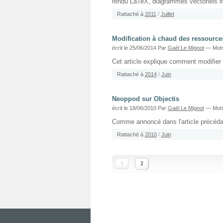
rendu LaTeX, diagrammes vectoriels in
Rattaché à
2011
/
Juillet
Modification à chaud des ressource
écrit le 25/06/2014
Par
Gaël Le Mignot
— Mots
Cet article explique comment modifier
Rattaché à
2014
/
Juin
Neoppod sur Objectis
écrit le 18/06/2010
Par
Gaël Le Mignot
— Mots
Comme annoncé dans l'article précédant
Rattaché à
2010
/
Juin
1
2