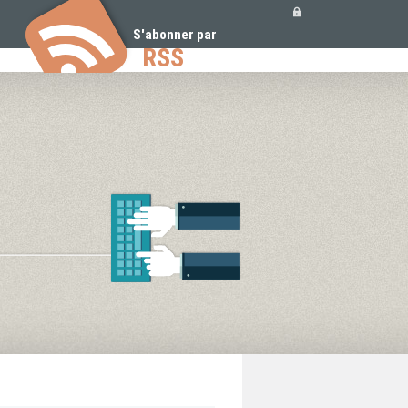
Outils
personnels
S'abonner par
RSS