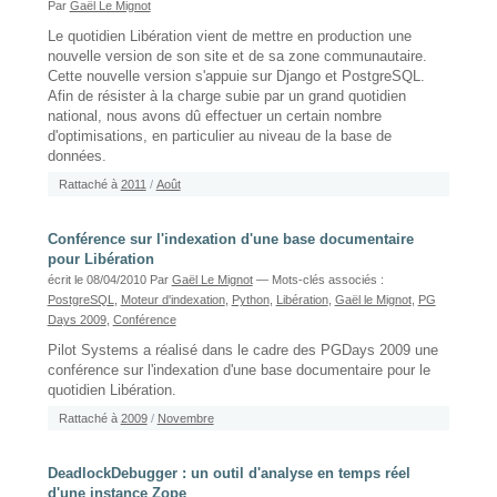
Par
Gaël Le Mignot
Le quotidien Libération vient de mettre en production une
nouvelle version de son site et de sa zone communautaire.
Cette nouvelle version s'appuie sur Django et PostgreSQL.
Afin de résister à la charge subie par un grand quotidien
national, nous avons dû effectuer un certain nombre
d'optimisations, en particulier au niveau de la base de
données.
Rattaché à
2011
/
Août
Conférence sur l'indexation d'une base documentaire
pour Libération
écrit le 08/04/2010
Par
Gaël Le Mignot
— Mots-clés associés :
PostgreSQL
,
Moteur d'indexation
,
Python
,
Libération
,
Gaël le Mignot
,
PG
Days 2009
,
Conférence
Pilot Systems a réalisé dans le cadre des PGDays 2009 une
conférence sur l'indexation d'une base documentaire pour le
quotidien Libération.
Rattaché à
2009
/
Novembre
DeadlockDebugger : un outil d'analyse en temps réel
d'une instance Zope