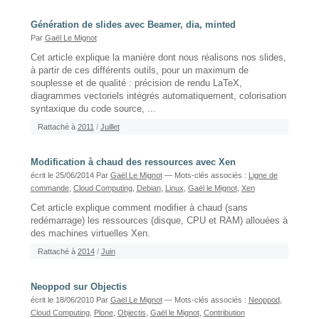
Génération de slides avec Beamer, dia, minted
Par
Gaël Le Mignot
Cet article explique la manière dont nous réalisons nos slides,
à partir de ces différents outils, pour un maximum de
souplesse et de qualité : précision de rendu LaTeX,
diagrammes vectoriels intégrés automatiquement, colorisation
syntaxique du code source, ...
Rattaché à
2011
/
Juillet
Modification à chaud des ressources avec Xen
écrit le 25/06/2014
Par
Gaël Le Mignot
— Mots-clés associés :
Ligne de
commande
,
Cloud Computing
,
Debian
,
Linux
,
Gaël le Mignot
,
Xen
Cet article explique comment modifier à chaud (sans
redémarrage) les ressources (disque, CPU et RAM) allouées à
des machines virtuelles Xen.
Rattaché à
2014
/
Juin
Neoppod sur Objectis
écrit le 18/06/2010
Par
Gaël Le Mignot
— Mots-clés associés :
Neoppod
,
Cloud Computing
,
Plone
,
Objectis
,
Gaël le Mignot
,
Contribution