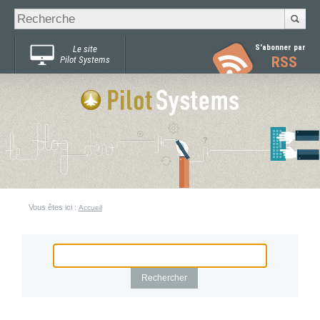
Recherche
Chercher par
avancée…
S'abonner par
Le site
RSS
Pilot Systems
Vous êtes ici :
Accueil