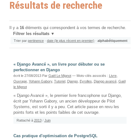
Résultats de recherche
Il y a
16
éléments qui correspondent à vos termes de recherche.
Filtrer les résultats
Trier par
pertinence
·
date (le plus récent en premier)
·
alphabétiquement
« Django Avancé », un livre pour débuter ou se
perfectionner en Django
écrit le 27/08/2013
Par
Gaël Le Mignot
— Mots-clés associés :
Livre
,
Ouvrage
,
Yohann Gabory
,
Tutoriel
,
Django
,
Eyrolles
,
Django avancé
,
Gaël
le Mignot
« Django Avancé », le premier livre francophone sur Django,
écrit par Yohann Gabory, un ancien développeur de Pilot
Systems, est sorti il y a peu. Cet article passe en revu les
points forts et les points faibles de cet ouvrage.
Rattaché à
2013
/
Juin
Cas pratique d'optimisation de PostgreSQL