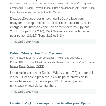
écrit le 07/03/2014
Par
Gaël Le Mignot
— Mots-clés associés :
Ligne de
commande
,
Buildout
,
Python
,
Plone 4
,
Base de données
,
API
,
Plone
,
Zope
,
Contribution
,
Application web
,
Gaël le Mignot
DeadlockDebugger est un petit outil très pratique pour
analyser en temps réel la raison de l'indisponibilité ou de la
charge d'une instance Zope. Initialement écrit pour python
2.3/2.4 (Zope 2.7 à 2.10), Pilot Systems vient de le porter
pour python 2.6/2.7 (Zope 2.12 et 2.13).
Rattaché à
2014
/
Mars
Debian Wheezy chez Pilot Systems
écrit le 31/05/2013
Par
Gaël Le Mignot
— Mots-clés associés :
PostgreSQL
,
Python
,
Cloud Computing
,
Django
,
Xen
,
Linux
,
Zope
,
Gaël le
Mignot
,
Plone
,
Debian
,
PODP
La nouvelle version de Debian, Wheezy (aka 7.0) est sortie il
y a peu. Cet article présente les principaux intérêts de la
nouvelle version pour notre parc PODP ainsi que les
principaux enjeux de la migration.
Rattaché à
2013
/
Mai
Faceted SeSQL : la navigation par facettes pour Django