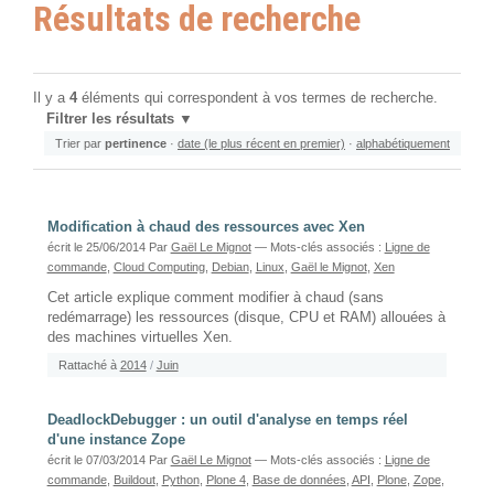
Résultats de recherche
Il y a
4
éléments qui correspondent à vos termes de recherche.
Filtrer les résultats
Trier par
pertinence
·
date (le plus récent en premier)
·
alphabétiquement
Modification à chaud des ressources avec Xen
écrit le 25/06/2014
Par
Gaël Le Mignot
— Mots-clés associés :
Ligne de
commande
,
Cloud Computing
,
Debian
,
Linux
,
Gaël le Mignot
,
Xen
Cet article explique comment modifier à chaud (sans
redémarrage) les ressources (disque, CPU et RAM) allouées à
des machines virtuelles Xen.
Rattaché à
2014
/
Juin
DeadlockDebugger : un outil d'analyse en temps réel
d'une instance Zope
écrit le 07/03/2014
Par
Gaël Le Mignot
— Mots-clés associés :
Ligne de
commande
,
Buildout
,
Python
,
Plone 4
,
Base de données
,
API
,
Plone
,
Zope
,