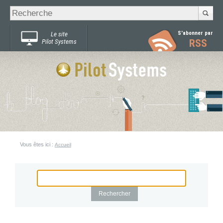
Recherche
Chercher par
avancée…
S'abonner par
Le site
RSS
Pilot Systems
Vous êtes ici :
Accueil