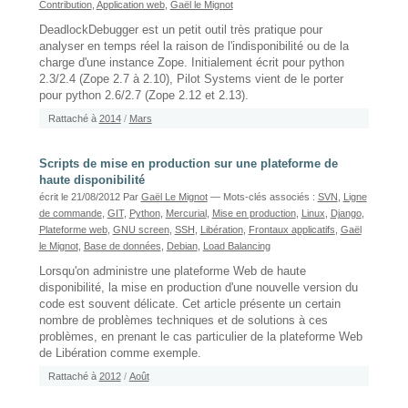
Contribution
,
Application web
,
Gaël le Mignot
DeadlockDebugger est un petit outil très pratique pour
analyser en temps réel la raison de l'indisponibilité ou de la
charge d'une instance Zope. Initialement écrit pour python
2.3/2.4 (Zope 2.7 à 2.10), Pilot Systems vient de le porter
pour python 2.6/2.7 (Zope 2.12 et 2.13).
Rattaché à
2014
/
Mars
Scripts de mise en production sur une plateforme de
haute disponibilité
écrit le 21/08/2012
Par
Gaël Le Mignot
— Mots-clés associés :
SVN
,
Ligne
de commande
,
GIT
,
Python
,
Mercurial
,
Mise en production
,
Linux
,
Django
,
Plateforme web
,
GNU screen
,
SSH
,
Libération
,
Frontaux applicatifs
,
Gaël
le Mignot
,
Base de données
,
Debian
,
Load Balancing
Lorsqu'on administre une plateforme Web de haute
disponibilité, la mise en production d'une nouvelle version du
code est souvent délicate. Cet article présente un certain
nombre de problèmes techniques et de solutions à ces
problèmes, en prenant le cas particulier de la plateforme Web
de Libération comme exemple.
Rattaché à
2012
/
Août