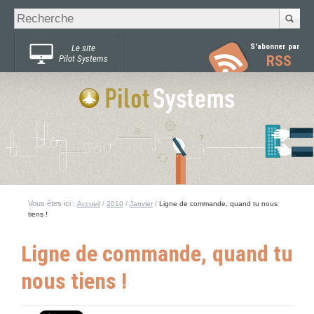
Recherche
Chercher par
avancée…
S'abonner par
Le site
RSS
Pilot Systems
Vous êtes ici :
Accueil
/
2010
/
Janvier
/
Ligne de commande, quand tu nous
tiens !
Ligne de commande, quand tu
nous tiens !