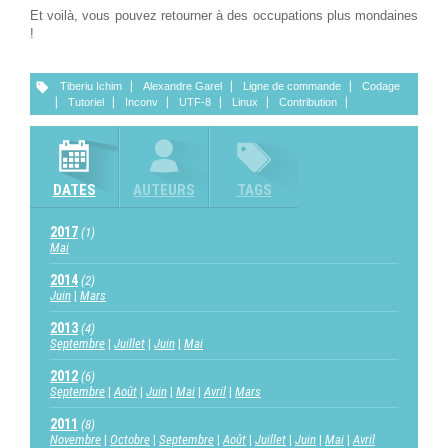
Et voilà, vous pouvez retourner à des occupations plus mondaines
!
Tiberiu Ichim
Alexandre Garel
Ligne de commande
Codage
Tutoriel
Inconv
UTF-8
Linux
Contribution
DATES
AUTEURS
TAGS
2017
(1)
Mai
2014
(2)
Juin
Mars
2013
(4)
Septembre
Juillet
Juin
Mai
2012
(6)
Septembre
Août
Juin
Mai
Avril
Mars
2011
(8)
Novembre
Octobre
Septembre
Août
Juillet
Juin
Mai
Avril