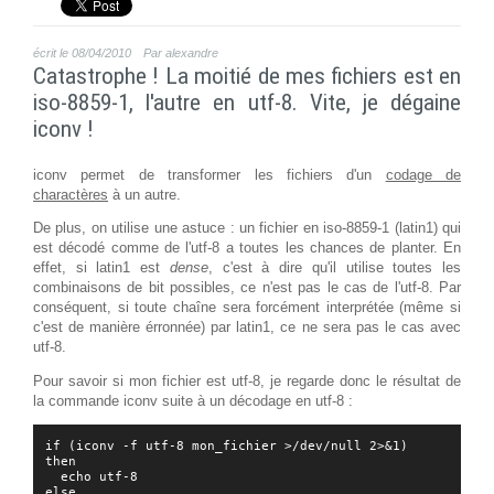
écrit le 08/04/2010
Par alexandre
Catastrophe ! La moitié de mes fichiers est en
iso-8859-1, l'autre en utf-8. Vite, je dégaine
iconv !
iconv permet de transformer les fichiers d'un
codage de
charactères
à un autre.
De plus, on utilise une astuce : un fichier en iso-8859-1 (latin1) qui
est décodé comme de l'utf-8 a toutes les chances de planter. En
effet, si latin1 est
dense
, c'est à dire qu'il utilise toutes les
combinaisons de bit possibles, ce n'est pas le cas de l'utf-8. Par
conséquent, si toute chaîne sera forcément interprétée (même si
c'est de manière érronnée) par latin1, ce ne sera pas le cas avec
utf-8.
Pour savoir si mon fichier est utf-8, je regarde donc le résultat de
la commande iconv suite à un décodage en utf-8 :
if (iconv -f utf-8 mon_fichier >/dev/null 2>&1)

then

  echo utf-8

else
