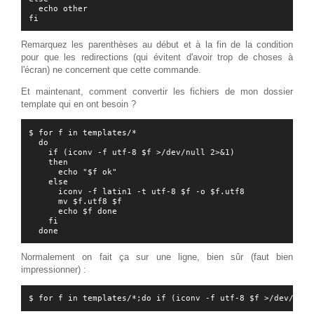
  echo other

Remarquez les parenthèses au début et à la fin de la condition
pour que les redirections (qui évitent d'avoir trop de choses à
l'écran) ne concernent que cette commande.
Et maintenant, comment convertir les fichiers de mon dossier
template qui en ont besoin ?
$ for f in templates/*

  do

    if (iconv -f utf-8 $f >/dev/null 2>&1)

    then

      echo "$f ok"

    else

      iconv -f latin1 -t utf-8 $f -o $f.utf8

      mv $f.utf8 $f

      echo $f done

    fi

Normalement on fait ça sur une ligne, bien sûr (faut bien
impressionner) :