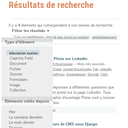
Résultats de recherche
Il y a
4
éléments qui correspondent à vos termes de recherche.
Filtrer les résultats
Trier par
pertinence
·
date (le plus récent en premier)
·
alphabétiquement
Type d'élément
Sélectionner tout/rien
Captcha Field
Questions à propos de Plone sur LinkedIn
Document
écrit le 26/04/2012
Par
Joseph Rozencwajg
— Mots-clés associés :
Fichier
Google Trends
,
Collaboratif
,
Drupal
,
Joseph Rozencwajg
,
Fati
,
LinkedIn
,
Dossier
Google Analytics
,
Joomla
,
WordPress
,
Dreamweaver
,
Sécurité
,
CMS
,
Plone
,
Real Story Group
Formulaire
Image
Cet article regroupe des réponses à différentes questions que
Collection
les amateurs de Plone ont posté sur la page LinkedIn. Tous
ceux qui souhaitent connaître d'avantage Plone vont y trouver
Éléments créés depuis
des informations pertinentes.
Rattaché à
2011
/
Septembre
Hier
La semaine dernière
Le mois dernier
Comparaison des moteurs de CMS sous Django
Toujours