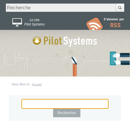
Recherche
Chercher par
avancée…
S'abonner par
Le site
RSS
Pilot Systems
Vous êtes ici :
Accueil