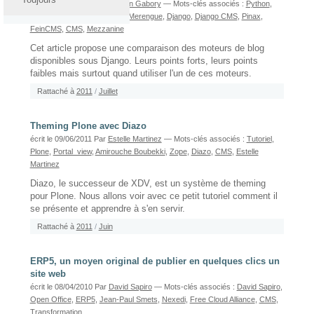
écrit le 18/07/2011
Par
Yohann Gabory
— Mots-clés associés :
Python
,
Yohann Gabory
,
Comparatif
,
Merengue
,
Django
,
Django CMS
,
Pinax
,
FeinCMS
,
CMS
,
Mezzanine
Cet article propose une comparaison des moteurs de blog
disponibles sous Django. Leurs points forts, leurs points
faibles mais surtout quand utiliser l'un de ces moteurs.
Rattaché à
2011
/
Juillet
Theming Plone avec Diazo
écrit le 09/06/2011
Par
Estelle Martinez
— Mots-clés associés :
Tutoriel
,
Plone
,
Portal_view
,
Amirouche Boubekki
,
Zope
,
Diazo
,
CMS
,
Estelle
Martinez
Diazo, le successeur de XDV, est un système de theming
pour Plone. Nous allons voir avec ce petit tutoriel comment il
se présente et apprendre à s'en servir.
Rattaché à
2011
/
Juin
ERP5, un moyen original de publier en quelques clics un
site web
écrit le 08/04/2010
Par
David Sapiro
— Mots-clés associés :
David Sapiro
,
Open Office
,
ERP5
,
Jean-Paul Smets
,
Nexedi
,
Free Cloud Alliance
,
CMS
,
Transformation