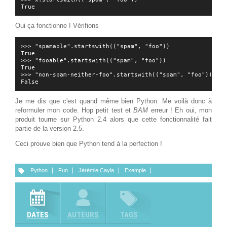
Oui ça fonctionne ! Vérifions
>>> "spamable".startswith(("spam", "foo"))

True

>>> "fooable".startswith(("spam", "foo"))

True

>>> "non-spam-neither-foo".startswith(("spam", "foo"))

Je me dis que c'est quand même bien Python. Me voilà donc à
reformuler mon code. Hop petit test et
BAM
erreur ! Eh oui, mon
produit tourne sur Python 2.4 alors que cette fonctionnalité fait
partie de la version 2.5.
Ceci prouve bien que Python tend à la perfection !
Python
Fun
Jérémie Cayla
Exemple
DATES
AUTEURS
TAGS