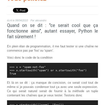
écrit le 08/04/2010
Par alexandre
Quand on se dit : "ce serait cool que ça
fonctionne ainsi", autant essayer, Python le
fait sûrement !
En plein élan de programmation, il me faut tester si une chaîne ne
commence pas par 'foo' ou 'spam'.
Voici donc le code de la condition
>>> x = "spam-not-foo"

>>> x.startswith("spam") or x.startswith("foo")

Et là on se dit : ça manque de concision, ce serait cool tout de
même si je pouvais condenser tout ça avec une seule expression.
Ce qui serait naturel serait de fournir à la méthode un tuple
contenant les chaînes que je veux tester. Testons donc
>>> x.startswith(("spam", "foo"))
