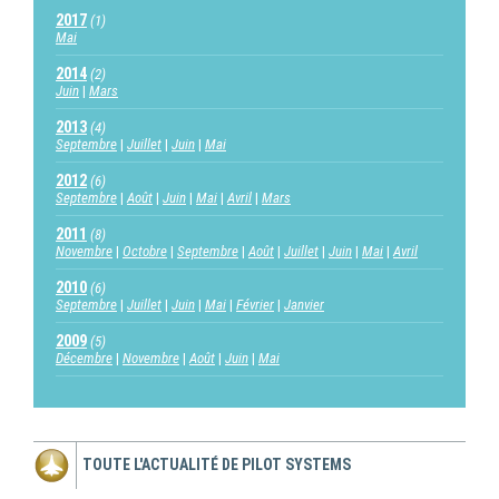
2017
(1)
Mai
2014
(2)
Juin
Mars
2013
(4)
Septembre
Juillet
Juin
Mai
2012
(6)
Septembre
Août
Juin
Mai
Avril
Mars
2011
(8)
Novembre
Octobre
Septembre
Août
Juillet
Juin
Mai
Avril
2010
(6)
Septembre
Juillet
Juin
Mai
Février
Janvier
2009
(5)
Décembre
Novembre
Août
Juin
Mai
TOUTE L'ACTUALITÉ DE PILOT SYSTEMS