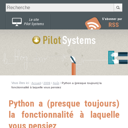
Recherche
Chercher par
avancée…
S'abonner par
Le site
RSS
Pilot Systems
Vous êtes ici :
Accueil
/
2009
/
Août
/
Python a (presque toujours) la
fonctionnalité à laquelle vous pensiez
Python a (presque toujours)
la fonctionnalité à laquelle
vous pensiez