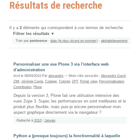
Résultats de recherche
Il y a
2
éléments qui correspondent à vos termes de recherche.
Filtrer les résultats
Trier par
pertinence
·
date (le plus récent en premier)
·
alphabétiquement
Personnaliser une vue Plone 3 via l'interface web
d'administration
écrit le 08/04/2010
Par
alexandre
— Mots-clés associés :
Alexandre Garel
,
ZMI
,
Jérémie Cayla
,
Codage
,
Tutoriel
,
ZPT
,
Portal_view
,
Personnalisation
,
Contribution
,
Plone
Depuis la version 3, Plone fait une utilisation intensive des
vues Zope 3. Super, les performances en sont meilleures et le
produit plus flexible, mais puis-je encore personnaliser mon
aspect graphique directement via le navigateur ?
Rattaché à
2010
/
Janvier
Python a (presque toujours) la fonctionnalité à laquelle