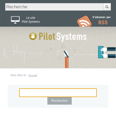
Recherche
Chercher par
avancée…
S'abonner par
Le site
RSS
Pilot Systems
Vous êtes ici :
Accueil