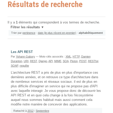
Résultats de recherche
Il y a
1
éléments qui correspondent à vos termes de recherche.
Filtrer les résultats
Trier par
pertinence
·
date (le plus récent en premier)
·
alphabétiquement
Les API REST
Par
Yohann Gabory
— Mots-clés associés :
XML
,
HTTP
,
Damien
Duranton
,
URI
,
REST
,
Django
,
API
,
MIME
,
SOA
,
Piston
,
POST
,
RESTful
,
SOAP
,
requête
L'architecture REST a pris de plus en plus d'importance ces
dernières années, et on retrouve ce type d'architecture dans
de nombreux services et réseaux sociaux. il est de plus en
plus difficile d'imaginer un service qui ne propose pas d'API
avec laquelle interagir. Je vous propose donc de découvrir les
API REST et en quoi cela change à la fois l'écosystème
auquel nous sommes habitué mais aussi comment cela
modifie notre manière de concevoir des applications.
Rattaché à
2012
/
Septembre