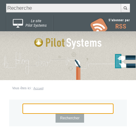
Recherche
Chercher par
avancée…
S'abonner par
Le site
RSS
Pilot Systems
Vous êtes ici :
Accueil