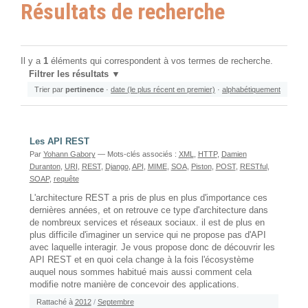
Résultats de recherche
Il y a
1
éléments qui correspondent à vos termes de recherche.
Filtrer les résultats
Trier par
pertinence
·
date (le plus récent en premier)
·
alphabétiquement
Les API REST
Par
Yohann Gabory
— Mots-clés associés :
XML
,
HTTP
,
Damien
Duranton
,
URI
,
REST
,
Django
,
API
,
MIME
,
SOA
,
Piston
,
POST
,
RESTful
,
SOAP
,
requête
L'architecture REST a pris de plus en plus d'importance ces
dernières années, et on retrouve ce type d'architecture dans
de nombreux services et réseaux sociaux. il est de plus en
plus difficile d'imaginer un service qui ne propose pas d'API
avec laquelle interagir. Je vous propose donc de découvrir les
API REST et en quoi cela change à la fois l'écosystème
auquel nous sommes habitué mais aussi comment cela
modifie notre manière de concevoir des applications.
Rattaché à
2012
/
Septembre