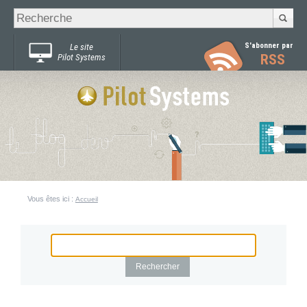
Recherche
Chercher par
avancée…
S'abonner par
Le site
RSS
Pilot Systems
Vous êtes ici :
Accueil