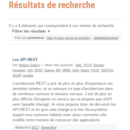
Résultats de recherche
Il y a
1
éléments qui correspondent à vos termes de recherche.
Filtrer les résultats
Trier par
pertinence
·
date (le plus récent en premier)
·
alphabétiquement
Les API REST
Par
Yohann Gabory
— Mots-clés associés :
XML
,
HTTP
,
Damien
Duranton
,
URI
,
REST
,
Django
,
API
,
MIME
,
SOA
,
Piston
,
POST
,
RESTful
,
SOAP
,
requête
L'architecture REST a pris de plus en plus d'importance ces
dernières années, et on retrouve ce type d'architecture dans
de nombreux services et réseaux sociaux. il est de plus en
plus difficile d'imaginer un service qui ne propose pas d'API
avec laquelle interagir. Je vous propose donc de découvrir les
API REST et en quoi cela change à la fois l'écosystème
auquel nous sommes habitué mais aussi comment cela
modifie notre manière de concevoir des applications.
Rattaché à
2012
/
Septembre