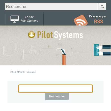
Recherche
Chercher par
avancée…
S'abonner par
Le site
RSS
Pilot Systems
Vous êtes ici :
Accueil