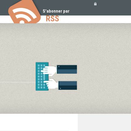
Outils
personnels
S'abonner par
RSS