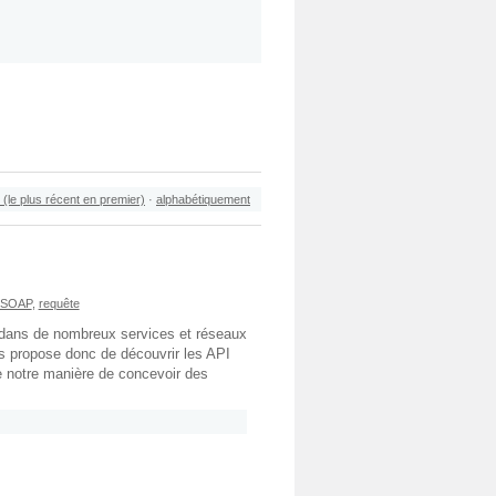
 (le plus récent en premier)
·
alphabétiquement
SOAP
,
requête
e dans de nombreux services et réseaux
ous propose donc de découvrir les API
 notre manière de concevoir des