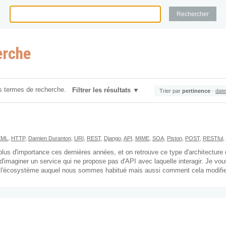
erche
s termes de recherche.
Filtrer les résultats
Trier par
pertinence
·
date
XML
,
HTTP
,
Damien Duranton
,
URI
,
REST
,
Django
,
API
,
MIME
,
SOA
,
Piston
,
POST
,
RESTful
,
 plus d'importance ces dernières années, et on retrouve ce type d'architectur
le d'imaginer un service qui ne propose pas d'API avec laquelle interagir. Je v
s l'écosystème auquel nous sommes habitué mais aussi comment cela modifie