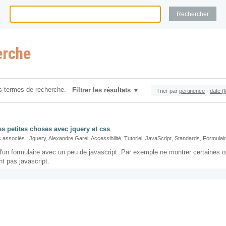
erche
s termes de recherche.
Filtrer les résultats
Trier par
pertinence
·
date (
s petites choses avec jquery et css
 associés :
Jquery
,
Alexandre Garel
,
Accessibilité
,
Tutoriel
,
JavaScript
,
Standards
,
Formulai
 d'un formulaire avec un peu de javascript. Par exemple ne montrer certaines
nt pas javascript.