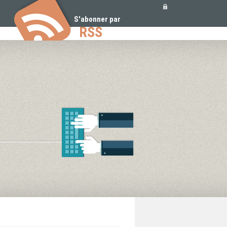
Outils
personnels
S'abonner par
RSS