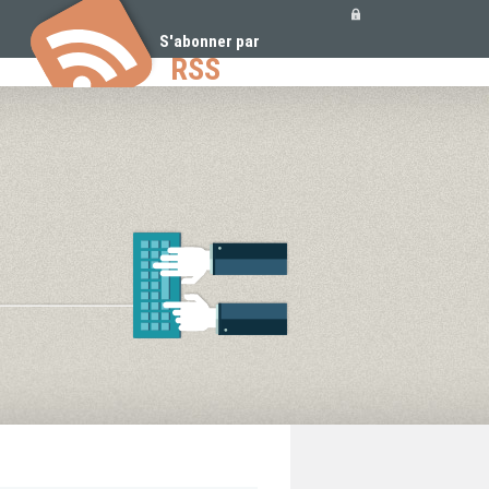
Outils
personnels
S'abonner par
RSS