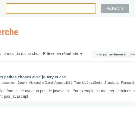
erche
s termes de recherche.
Filtrer les résultats
Trier par
pertinence
·
date
s petites choses avec jquery et css
 associés :
Jquery
,
Alexandre Garel
,
Accessibilité
,
Tutoriel
,
JavaScript
,
Standards
,
Formulai
 d'un formulaire avec un peu de javascript. Par exemple ne montrer certaines
nt pas javascript.