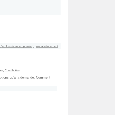
 (le plus récent en premier)
·
alphabétiquement
res
,
Contribution
 options qu'à la demande. Comment