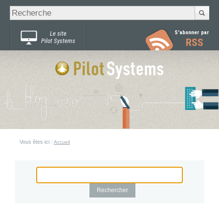
Recherche
Chercher par
avancée…
S'abonner par
Le site
RSS
Pilot Systems
Vous êtes ici :
Accueil