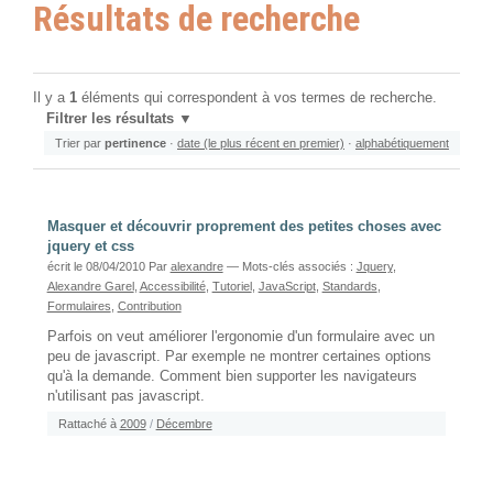
Résultats de recherche
Il y a
1
éléments qui correspondent à vos termes de recherche.
Filtrer les résultats
Trier par
pertinence
·
date (le plus récent en premier)
·
alphabétiquement
Masquer et découvrir proprement des petites choses avec
jquery et css
écrit le 08/04/2010
Par
alexandre
— Mots-clés associés :
Jquery
,
Alexandre Garel
,
Accessibilité
,
Tutoriel
,
JavaScript
,
Standards
,
Formulaires
,
Contribution
Parfois on veut améliorer l'ergonomie d'un formulaire avec un
peu de javascript. Par exemple ne montrer certaines options
qu'à la demande. Comment bien supporter les navigateurs
n'utilisant pas javascript.
Rattaché à
2009
/
Décembre