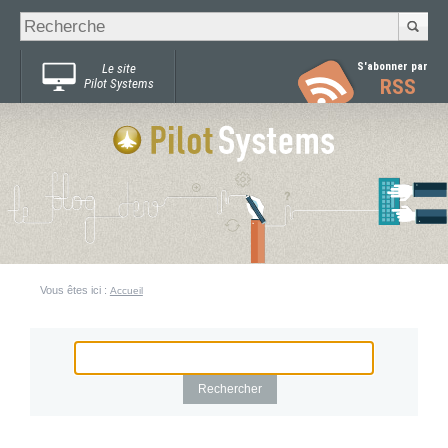
Recherche
Chercher par
avancée…
S'abonner par
Le site
RSS
Pilot Systems
Vous êtes ici :
Accueil