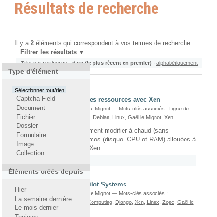
Résultats de recherche
Il y a
2
éléments qui correspondent à vos termes de recherche.
Filtrer les résultats
Trier par
pertinence
·
date (le plus récent en premier)
·
alphabétiquement
Type d'élément
Sélectionner tout/rien
Captcha Field
Modification à chaud des ressources avec Xen
Document
écrit le 25/06/2014
Par
Gaël Le Mignot
— Mots-clés associés :
Ligne de
Fichier
commande
,
Cloud Computing
,
Debian
,
Linux
,
Gaël le Mignot
,
Xen
Dossier
Cet article explique comment modifier à chaud (sans
Formulaire
redémarrage) les ressources (disque, CPU et RAM) allouées à
Image
des machines virtuelles Xen.
Collection
Rattaché à
2014
/
Juin
Éléments créés depuis
Debian Wheezy chez Pilot Systems
Hier
écrit le 31/05/2013
Par
Gaël Le Mignot
— Mots-clés associés :
La semaine dernière
PostgreSQL
,
Python
,
Cloud Computing
,
Django
,
Xen
,
Linux
,
Zope
,
Gaël le
Le mois dernier
Mignot
,
Plone
,
Debian
,
PODP
Toujours