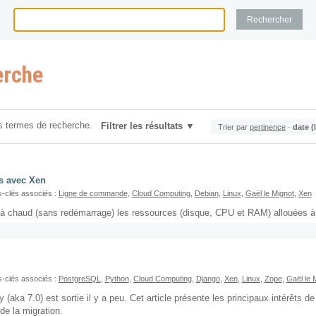
erche
s termes de recherche.
Filtrer les résultats
Trier par
pertinence
·
date (
s avec Xen
-clés associés :
Ligne de commande
,
Cloud Computing
,
Debian
,
Linux
,
Gaël le Mignot
,
Xen
 à chaud (sans redémarrage) les ressources (disque, CPU et RAM) allouées à
-clés associés :
PostgreSQL
,
Python
,
Cloud Computing
,
Django
,
Xen
,
Linux
,
Zope
,
Gaël le 
aka 7.0) est sortie il y a peu. Cet article présente les principaux intérêts de
de la migration.