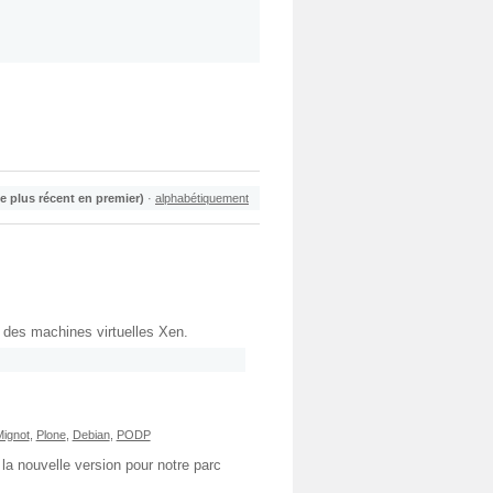
le plus récent en premier)
·
alphabétiquement
 des machines virtuelles Xen.
Mignot
,
Plone
,
Debian
,
PODP
 la nouvelle version pour notre parc