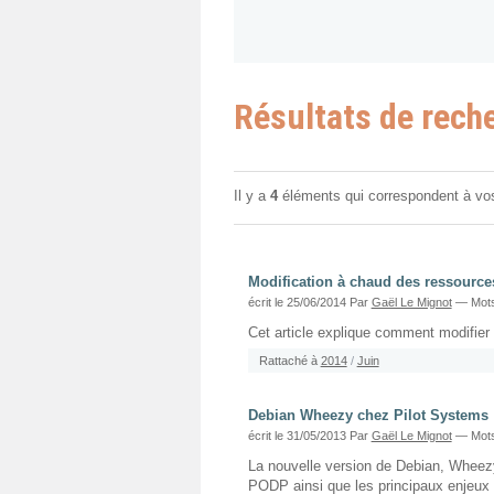
Résultats de rech
Il y a
4
éléments qui correspondent à vo
Modification à chaud des ressource
écrit le 25/06/2014
Par
Gaël Le Mignot
— Mots
Cet article explique comment modifier
Rattaché à
2014
/
Juin
Debian Wheezy chez Pilot Systems
écrit le 31/05/2013
Par
Gaël Le Mignot
— Mots
La nouvelle version de Debian, Wheezy (
PODP ainsi que les principaux enjeux 