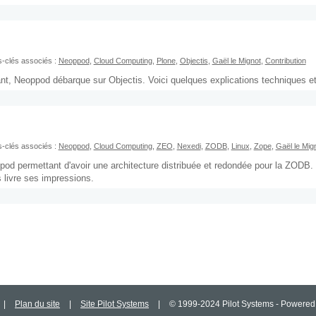
-clés associés :
Neoppod
,
Cloud Computing
,
Plone
,
Objectis
,
Gaël le Mignot
,
Contribution
, Neoppod débarque sur Objectis. Voici quelques explications techniques et p
-clés associés :
Neoppod
,
Cloud Computing
,
ZEO
,
Nexedi
,
ZODB
,
Linux
,
Zope
,
Gaël le Mig
pod permettant d'avoir une architecture distribuée et redondée pour la ZODB.
 livre ses impressions.
|
Plan du site
|
Site Pilot Systems
|
© 1999-2024 Pilot Systems - Powere