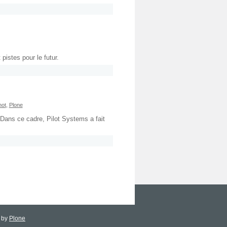
istes pour le futur.
not
,
Plone
 Dans ce cadre, Pilot Systems a fait
d by
Plone