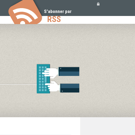
Outils
personnels
S'abonner par
RSS