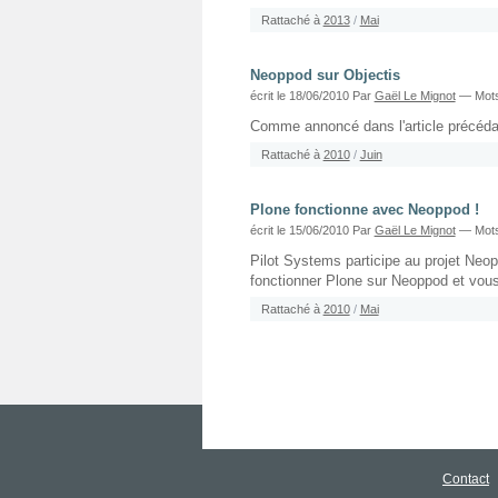
Rattaché à
2013
/
Mai
Neoppod sur Objectis
écrit le 18/06/2010
Par
Gaël Le Mignot
— Mots
Comme annoncé dans l'article précédant
Rattaché à
2010
/
Juin
Plone fonctionne avec Neoppod !
écrit le 15/06/2010
Par
Gaël Le Mignot
— Mots
Pilot Systems participe au projet Neop
fonctionner Plone sur Neoppod et vous
Rattaché à
2010
/
Mai
Contact