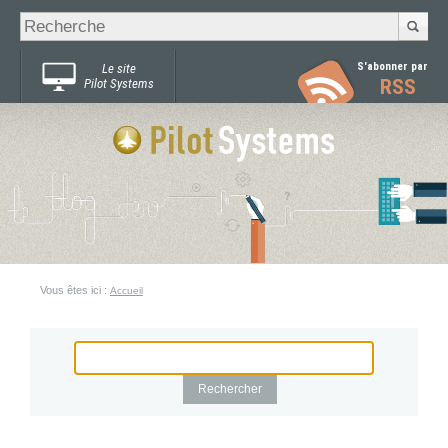
Recherche
Chercher par
avancée…
S'abonner par
Le site
RSS
Pilot Systems
Vous êtes ici :
Accueil