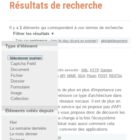
Résultats de recherche
Il y a
1
éléments qui correspondent à vos termes de recherche.
Filtrer les résultats
Trier par
pertinence
·
date (le plus récent en premier)
·
alphabétiquement
Type d'élément
Sélectionner tout/rien
Captcha Field
Les API REST
Document
Par
Yohann Gabory
— Mots-clés associés :
XML
,
HTTP
,
Damien
Fichier
Duranton
,
URI
,
REST
,
Django
,
API
,
MIME
,
SOA
,
Piston
,
POST
,
RESTful
,
Dossier
SOAP
,
requête
Formulaire
L'architecture REST a pris de plus en plus d'importance ces
Image
dernières années, et on retrouve ce type d'architecture dans
Collection
de nombreux services et réseaux sociaux. il est de plus en
plus difficile d'imaginer un service qui ne propose pas d'API
Éléments créés depuis
avec laquelle interagir. Je vous propose donc de découvrir les
API REST et en quoi cela change à la fois l'écosystème
Hier
auquel nous sommes habitué mais aussi comment cela
La semaine dernière
modifie notre manière de concevoir des applications.
Le mois dernier
Rattaché à
2012
/
Septembre
Toujours