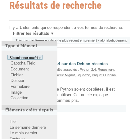
Résultats de recherche
Il y a
1
éléments qui correspondent à vos termes de recherche.
Filtrer les résultats
Trier par
pertinence
·
date (le plus récent en premier)
·
alphabétiquement
Type d'élément
Sélectionner tout/rien
Captcha Field
Utiliser Python 2.3 et 2.4 sur des Debian récentes
Document
Par
Gaël Le Mignot
— Mots-clés associés :
Python 2.4
,
Repository
,
Fichier
Python 2.3
,
Python
,
Zope
,
Gaël le Mignot
,
Squeeze
,
Paquets Debian
,
Dossier
Debian
Formulaire
Bien que ces versions de Python soient obsolètes, il est
Image
parfois nécessaire de les utiliser. Cet article explique
Collection
comment nous nous y sommes pris.
Rattaché à
2012
/
Juin
Éléments créés depuis
Hier
La semaine dernière
Le mois dernier
Toujours