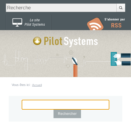
Recherche
Chercher par
avancée…
S'abonner par
Le site
RSS
Pilot Systems
Vous êtes ici :
Accueil