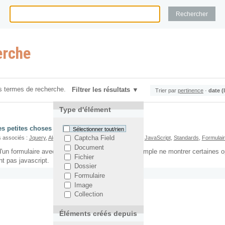
erche
s termes de recherche.
Filtrer les résultats
Trier par
pertinence
·
date (
Type d'élément
s petites choses avec jquery et css
Sélectionner tout/rien
 associés :
Jquery
,
Alexandre Garel
,
Accessibilité
,
Tutoriel
,
JavaScript
,
Standards
,
Formulai
Captcha Field
Document
 d'un formulaire avec un peu de javascript. Par exemple ne montrer certaines
Fichier
nt pas javascript.
Dossier
Formulaire
Image
Collection
Éléments créés depuis