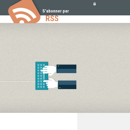
Outils
personnels
S'abonner par
RSS