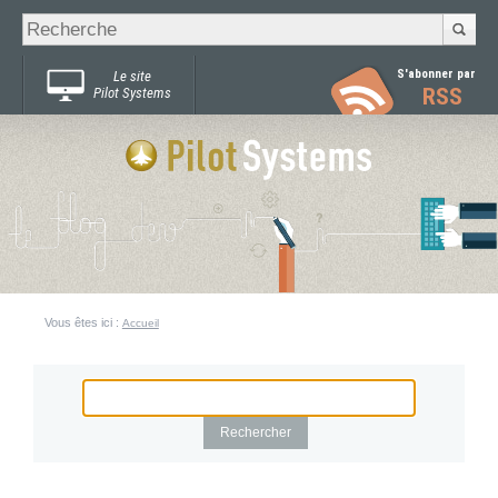
Recherche
Chercher par
avancée…
S'abonner par
Le site
RSS
Pilot Systems
Vous êtes ici :
Accueil