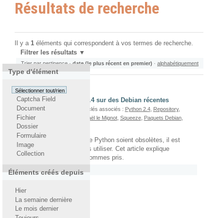
Résultats de recherche
Il y a
1
éléments qui correspondent à vos termes de recherche.
Filtrer les résultats
Trier par
pertinence
·
date (le plus récent en premier)
·
alphabétiquement
Type d'élément
Sélectionner tout/rien
Captcha Field
Utiliser Python 2.3 et 2.4 sur des Debian récentes
Document
Par
Gaël Le Mignot
— Mots-clés associés :
Python 2.4
,
Repository
,
Fichier
Python 2.3
,
Python
,
Zope
,
Gaël le Mignot
,
Squeeze
,
Paquets Debian
,
Dossier
Debian
Formulaire
Bien que ces versions de Python soient obsolètes, il est
Image
parfois nécessaire de les utiliser. Cet article explique
Collection
comment nous nous y sommes pris.
Rattaché à
2012
/
Juin
Éléments créés depuis
Hier
La semaine dernière
Le mois dernier
Toujours