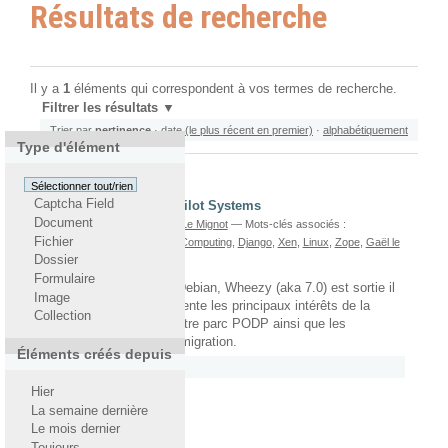
Résultats de recherche
Il y a
1
éléments qui correspondent à vos termes de recherche.
Filtrer les résultats
Trier par
pertinence
·
date (le plus récent en premier)
·
alphabétiquement
Type d'élément
Sélectionner tout/rien
Captcha Field
Debian Wheezy chez Pilot Systems
Document
écrit le 31/05/2013
Par
Gaël Le Mignot
— Mots-clés associés :
Fichier
PostgreSQL
,
Python
,
Cloud Computing
,
Django
,
Xen
,
Linux
,
Zope
,
Gaël le
Dossier
Mignot
,
Plone
,
Debian
,
PODP
Formulaire
La nouvelle version de Debian, Wheezy (aka 7.0) est sortie il
Image
y a peu. Cet article présente les principaux intérêts de la
Collection
nouvelle version pour notre parc PODP ainsi que les
principaux enjeux de la migration.
Éléments créés depuis
Rattaché à
2013
/
Mai
Hier
La semaine dernière
Le mois dernier
Toujours