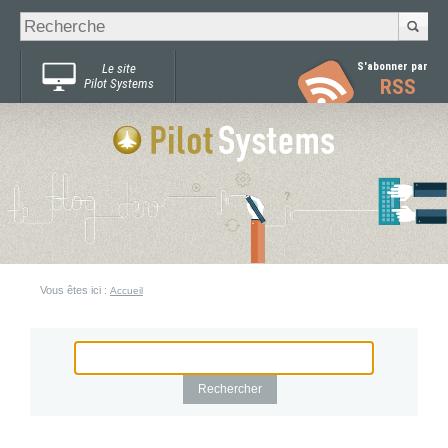
Recherche
Chercher par
avancée…
S'abonner par
Le site
RSS
Pilot Systems
Vous êtes ici :
Accueil