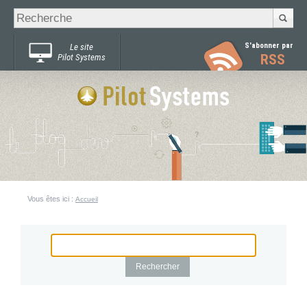
Recherche
Chercher par
avancée…
S'abonner par
Le site
RSS
Pilot Systems
Vous êtes ici :
Accueil