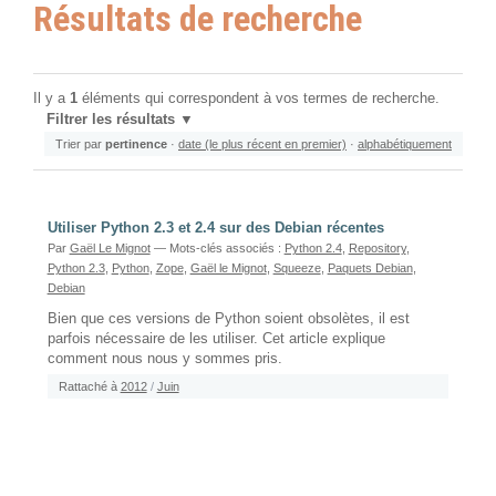
Résultats de recherche
Il y a
1
éléments qui correspondent à vos termes de recherche.
Filtrer les résultats
Trier par
pertinence
·
date (le plus récent en premier)
·
alphabétiquement
Utiliser Python 2.3 et 2.4 sur des Debian récentes
Par
Gaël Le Mignot
— Mots-clés associés :
Python 2.4
,
Repository
,
Python 2.3
,
Python
,
Zope
,
Gaël le Mignot
,
Squeeze
,
Paquets Debian
,
Debian
Bien que ces versions de Python soient obsolètes, il est
parfois nécessaire de les utiliser. Cet article explique
comment nous nous y sommes pris.
Rattaché à
2012
/
Juin