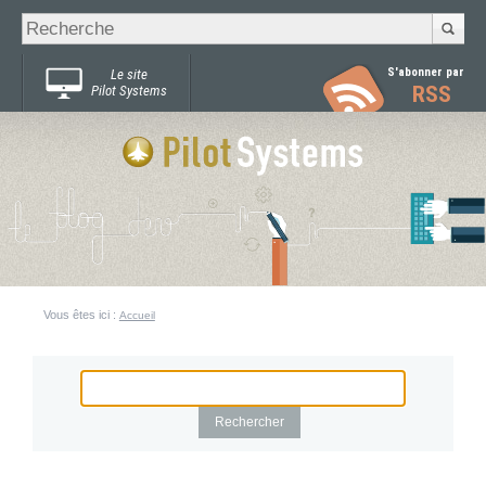
Recherche
Chercher par
avancée…
S'abonner par
Le site
RSS
Pilot Systems
Vous êtes ici :
Accueil