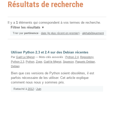
Résultats de recherche
Il y a
1
éléments qui correspondent à vos termes de recherche.
Filtrer les résultats
Trier par
pertinence
·
date (le plus récent en premier)
·
alphabétiquement
Utiliser Python 2.3 et 2.4 sur des Debian récentes
Par
Gaël Le Mignot
— Mots-clés associés :
Python 2.4
,
Repository
,
Python 2.3
,
Python
,
Zope
,
Gaël le Mignot
,
Squeeze
,
Paquets Debian
,
Debian
Bien que ces versions de Python soient obsolètes, il est
parfois nécessaire de les utiliser. Cet article explique
comment nous nous y sommes pris.
Rattaché à
2012
/
Juin