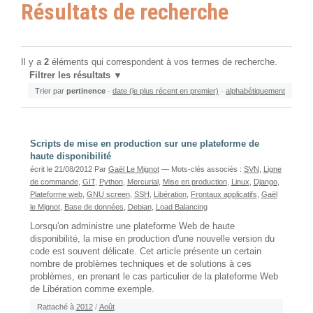
Résultats de recherche
Il y a
2
éléments qui correspondent à vos termes de recherche.
Filtrer les résultats
Trier par
pertinence
·
date (le plus récent en premier)
·
alphabétiquement
Scripts de mise en production sur une plateforme de
haute disponibilité
écrit le 21/08/2012
Par
Gaël Le Mignot
— Mots-clés associés :
SVN
,
Ligne
de commande
,
GIT
,
Python
,
Mercurial
,
Mise en production
,
Linux
,
Django
,
Plateforme web
,
GNU screen
,
SSH
,
Libération
,
Frontaux applicatifs
,
Gaël
le Mignot
,
Base de données
,
Debian
,
Load Balancing
Lorsqu'on administre une plateforme Web de haute
disponibilité, la mise en production d'une nouvelle version du
code est souvent délicate. Cet article présente un certain
nombre de problèmes techniques et de solutions à ces
problèmes, en prenant le cas particulier de la plateforme Web
de Libération comme exemple.
Rattaché à
2012
/
Août