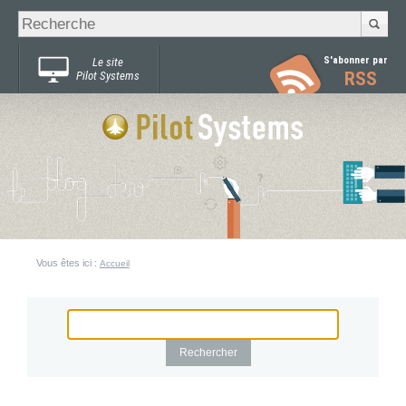
Recherche
Chercher par
avancée…
S'abonner par
Le site
RSS
Pilot Systems
Vous êtes ici :
Accueil