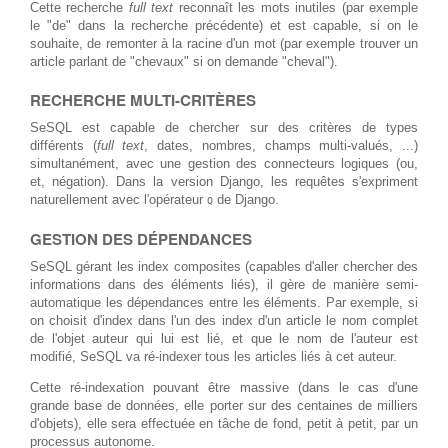
Cette recherche
full text
reconnaît les mots inutiles (par exemple
le "de" dans la recherche précédente) et est capable, si on le
souhaite, de remonter à la racine d'un mot (par exemple trouver un
article parlant de "chevaux" si on demande "cheval").
RECHERCHE MULTI-CRITÈRES
SeSQL est capable de chercher sur des critères de types
différents (
full text
, dates, nombres, champs multi-valués, ...)
simultanément, avec une gestion des connecteurs logiques (ou,
et, négation). Dans la version Django, les requêtes s'expriment
naturellement avec l'opérateur
de Django.
Q
GESTION DES DÉPENDANCES
SeSQL gérant les index composites (capables d'aller chercher des
informations dans des éléments liés), il gère de manière semi-
automatique les dépendances entre les éléments. Par exemple, si
on choisit d'index dans l'un des index d'un article le nom complet
de l'objet auteur qui lui est lié, et que le nom de l'auteur est
modifié, SeSQL va ré-indexer tous les articles liés à cet auteur.
Cette ré-indexation pouvant être massive (dans le cas d'une
grande base de données, elle porter sur des centaines de milliers
d'objets), elle sera effectuée en tâche de fond, petit à petit, par un
processus autonome.