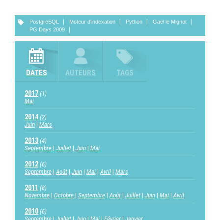
PostgreSQL
Moteur d'indexation
Python
Gaël le Mignot
PG Days 2009
DATES
AUTEURS
TAGS
2017
(1)
Mai
2014
(2)
Juin
Mars
2013
(4)
Septembre
Juillet
Juin
Mai
2012
(6)
Septembre
Août
Juin
Mai
Avril
Mars
2011
(8)
Novembre
Octobre
Septembre
Août
Juillet
Juin
Mai
Avril
2010
(6)
Septembre
Juillet
Juin
Mai
Février
Janvier