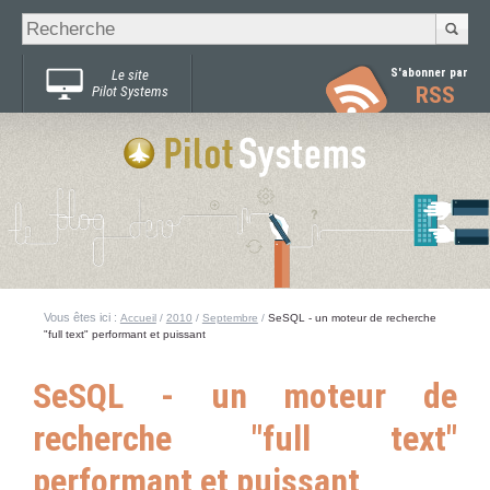
Recherche
Chercher par
avancée…
S'abonner par
Le site
RSS
Pilot Systems
Vous êtes ici :
Accueil
/
2010
/
Septembre
/
SeSQL - un moteur de recherche
"full text" performant et puissant
SeSQL - un moteur de
recherche "full text"
performant et puissant