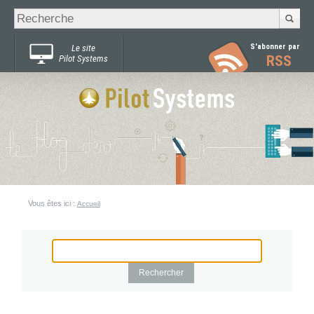
Recherche
Chercher par
avancée…
S'abonner par
Le site
RSS
Pilot Systems
Vous êtes ici :
Accueil