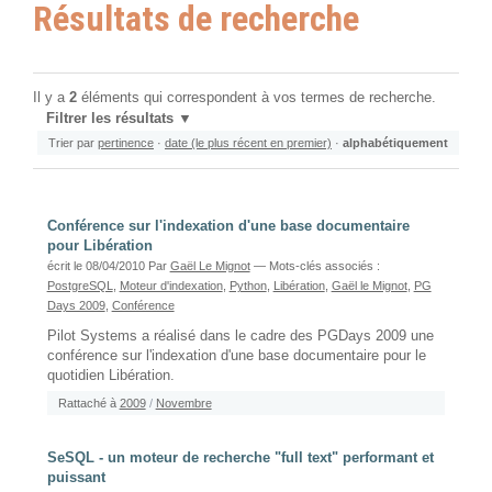
Résultats de recherche
Il y a
2
éléments qui correspondent à vos termes de recherche.
Filtrer les résultats
Trier par
pertinence
·
date (le plus récent en premier)
·
alphabétiquement
Conférence sur l'indexation d'une base documentaire
pour Libération
écrit le 08/04/2010
Par
Gaël Le Mignot
— Mots-clés associés :
PostgreSQL
,
Moteur d'indexation
,
Python
,
Libération
,
Gaël le Mignot
,
PG
Days 2009
,
Conférence
Pilot Systems a réalisé dans le cadre des PGDays 2009 une
conférence sur l'indexation d'une base documentaire pour le
quotidien Libération.
Rattaché à
2009
/
Novembre
SeSQL - un moteur de recherche "full text" performant et
puissant