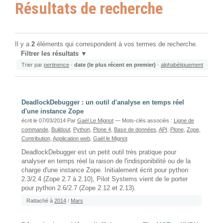
Résultats de recherche
Il y a
2
éléments qui correspondent à vos termes de recherche.
Filtrer les résultats
Trier par
pertinence
·
date (le plus récent en premier)
·
alphabétiquement
DeadlockDebugger : un outil d'analyse en temps réel
d'une instance Zope
écrit le 07/03/2014
Par
Gaël Le Mignot
— Mots-clés associés :
Ligne de
commande
,
Buildout
,
Python
,
Plone 4
,
Base de données
,
API
,
Plone
,
Zope
,
Contribution
,
Application web
,
Gaël le Mignot
DeadlockDebugger est un petit outil très pratique pour
analyser en temps réel la raison de l'indisponibilité ou de la
charge d'une instance Zope. Initialement écrit pour python
2.3/2.4 (Zope 2.7 à 2.10), Pilot Systems vient de le porter
pour python 2.6/2.7 (Zope 2.12 et 2.13).
Rattaché à
2014
/
Mars