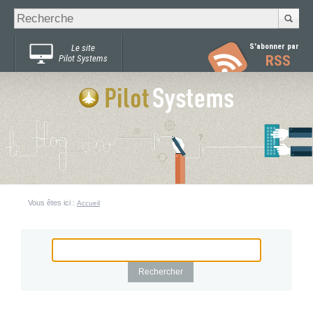
Recherche
Chercher par
avancée…
S'abonner par
Le site
RSS
Pilot Systems
Vous êtes ici :
Accueil