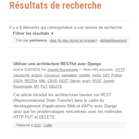
Résultats de recherche
Il y a
1
éléments qui correspondent à vos termes de recherche.
Filtrer les résultats
Trier par
pertinence
·
date (le plus récent en premier)
·
alphabétiquement
Utiliser une architecture RESTful avec Django
écrit le 11/07/2011
Par
Joseph Rozencwajg
— Mots-clés associés :
HTTP
,
JavaScript
,
actions
,
ressource
,
navigateur
,
requête
,
verbe
,
GET
,
Python
,
JSON
,
RESTful
,
XML
,
CRUD
,
REST
,
Django
,
proxy
,
POST
,
Joseph
Rozencwajg
,
API
,
PUT
,
DELETE
Cet article introduit les architectures basées sur REST
(Representational State Transfer) dans le cadre du
développement d'applications Web et d'APIs avec Django
ainsi que les problématiques rencontrées avec les méthodes
HTTP PUT et DELETE.
Rattaché à
2011
/
Juillet