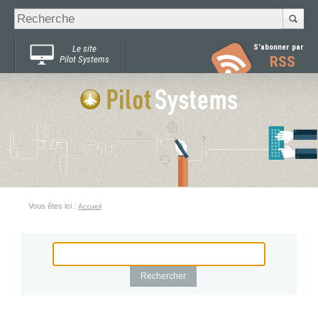
Recherche
Chercher par
avancée…
S'abonner par
Le site
RSS
Pilot Systems
Vous êtes ici :
Accueil