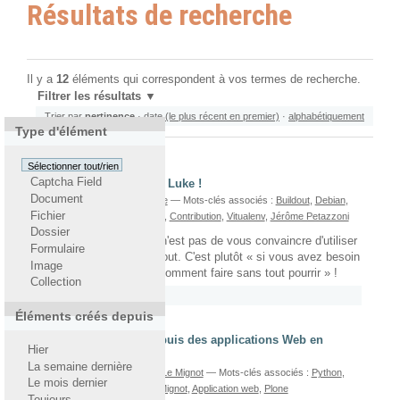
Résultats de recherche
Il y a
12
éléments qui correspondent à vos termes de recherche.
Filtrer les résultats
Trier par
pertinence
·
date (le plus récent en premier)
·
alphabétiquement
Type d'élément
Sélectionner tout/rien
Captcha Field
Join the Buildout side, Luke !
Document
écrit le 08/04/2010
Par
jerome
— Mots-clés associés :
Buildout
,
Debian
,
Fichier
Tutoriel
,
Plone
,
Ubuntu
,
Zope
,
Contribution
,
Vitualenv
,
Jérôme Petazzoni
Dossier
Le but de ce document n'est pas de vous convaincre d'utiliser
Formulaire
(ou ne pas utiliser) buildout. C'est plutôt « si vous avez besoin
Image
d'utiliser buildout, voilà comment faire sans tout pourrir » !
Collection
Rattaché à
2009
/
Juin
Éléments créés depuis
Génération de PDF depuis des applications Web en
Hier
Python
La semaine dernière
écrit le 12/05/2017
Par
Gaël Le Mignot
— Mots-clés associés :
Python
,
Le mois dernier
Django
,
Zope
,
PDF
,
Gaël le Mignot
,
Application web
,
Plone
Toujours