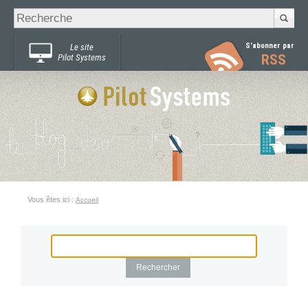
Recherche
Chercher par
avancée…
S'abonner par
Le site
RSS
Pilot Systems
Vous êtes ici :
Accueil