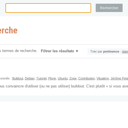
erche
s termes de recherche.
Filtrer les résultats
Trier par
pertinence
·
date
sociés :
Buildout
,
Debian
,
Tutoriel
,
Plone
,
Ubuntu
,
Zope
,
Contribution
,
Vitualenv
,
Jérôme Peta
convaincre d'utiliser (ou ne pas utiliser) buildout. C'est plutôt « si vous avez