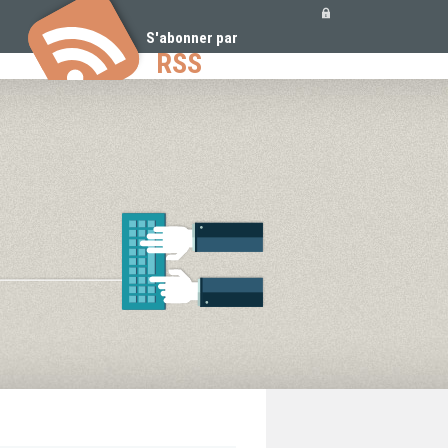
Outils
personnels
S'abonner par
RSS