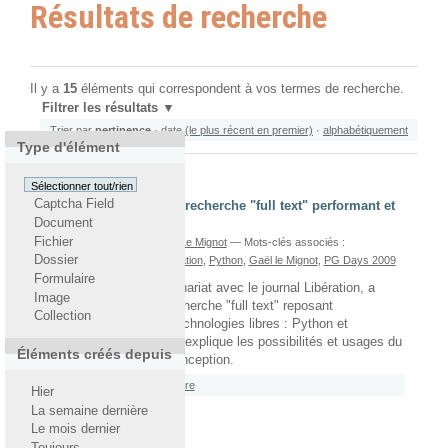
Résultats de recherche
Il y a
15
éléments qui correspondent à vos termes de recherche.
Filtrer les résultats
Trier par
pertinence
·
date (le plus récent en premier)
·
alphabétiquement
Type d'élément
Sélectionner tout/rien
Captcha Field
SeSQL - un moteur de recherche "full text" performant et
Document
puissant
Fichier
écrit le 16/03/2011
Par
Gaël Le Mignot
— Mots-clés associés :
Dossier
PostgreSQL
,
Moteur d'indexation
,
Python
,
Gaël le Mignot
,
PG Days 2009
Formulaire
Pilot Systems, en partenariat avec le journal Libération, a
Image
réalisé un moteur de recherche "full text" reposant
Collection
intégralement sur des technologies libres : Python et
PostgreSQL. Cet article explique les possibilités et usages du
Éléments créés depuis
moteur, et retrace sa conception.
Rattaché à
2010
/
Septembre
Hier
La semaine dernière
Le mois dernier
Neoppod sur Objectis
Toujours