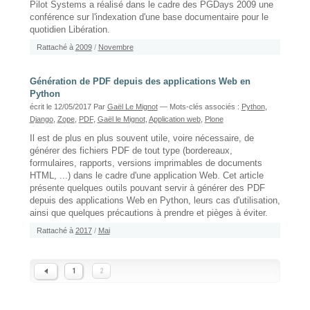
Pilot Systems a réalisé dans le cadre des PGDays 2009 une
conférence sur l'indexation d'une base documentaire pour le
quotidien Libération.
Rattaché à
2009
/
Novembre
Génération de PDF depuis des applications Web en
Python
écrit le 12/05/2017
Par
Gaël Le Mignot
— Mots-clés associés :
Python
,
Django
,
Zope
,
PDF
,
Gaël le Mignot
,
Application web
,
Plone
Il est de plus en plus souvent utile, voire nécessaire, de
générer des fichiers PDF de tout type (bordereaux,
formulaires, rapports, versions imprimables de documents
HTML, ...) dans le cadre d'une application Web. Cet article
présente quelques outils pouvant servir à générer des PDF
depuis des applications Web en Python, leurs cas d'utilisation,
ainsi que quelques précautions à prendre et pièges à éviter.
Rattaché à
2017
/
Mai
1
2