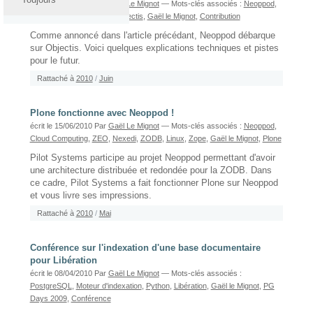
écrit le 18/06/2010
Par
Gaël Le Mignot
— Mots-clés associés :
Neoppod
,
Cloud Computing
,
Plone
,
Objectis
,
Gaël le Mignot
,
Contribution
Comme annoncé dans l'article précédant, Neoppod débarque
sur Objectis. Voici quelques explications techniques et pistes
pour le futur.
Rattaché à
2010
/
Juin
Plone fonctionne avec Neoppod !
écrit le 15/06/2010
Par
Gaël Le Mignot
— Mots-clés associés :
Neoppod
,
Cloud Computing
,
ZEO
,
Nexedi
,
ZODB
,
Linux
,
Zope
,
Gaël le Mignot
,
Plone
Pilot Systems participe au projet Neoppod permettant d'avoir
une architecture distribuée et redondée pour la ZODB. Dans
ce cadre, Pilot Systems a fait fonctionner Plone sur Neoppod
et vous livre ses impressions.
Rattaché à
2010
/
Mai
Conférence sur l'indexation d'une base documentaire
pour Libération
écrit le 08/04/2010
Par
Gaël Le Mignot
— Mots-clés associés :
PostgreSQL
,
Moteur d'indexation
,
Python
,
Libération
,
Gaël le Mignot
,
PG
Days 2009
,
Conférence