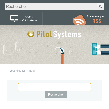
Recherche
Chercher par
avancée…
S'abonner par
Le site
RSS
Pilot Systems
Vous êtes ici :
Accueil