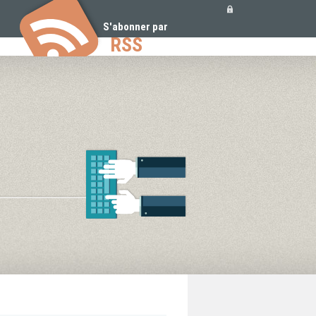
Outils
personnels
S'abonner par
RSS