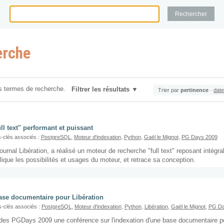
erche
s termes de recherche.
Filtrer les résultats
Trier par
pertinence
·
date
l text" performant et puissant
-clés associés :
PostgreSQL
,
Moteur d'indexation
,
Python
,
Gaël le Mignot
,
PG Days 2009
ournal Libération, a réalisé un moteur de recherche "full text" reposant intégr
ique les possibilités et usages du moteur, et retrace sa conception.
base documentaire pour Libération
-clés associés :
PostgreSQL
,
Moteur d'indexation
,
Python
,
Libération
,
Gaël le Mignot
,
PG Da
 des PGDays 2009 une conférence sur l'indexation d'une base documentaire pou