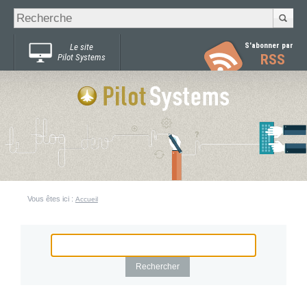
Recherche
Chercher par
avancée…
S'abonner par
Le site
RSS
Pilot Systems
Vous êtes ici :
Accueil