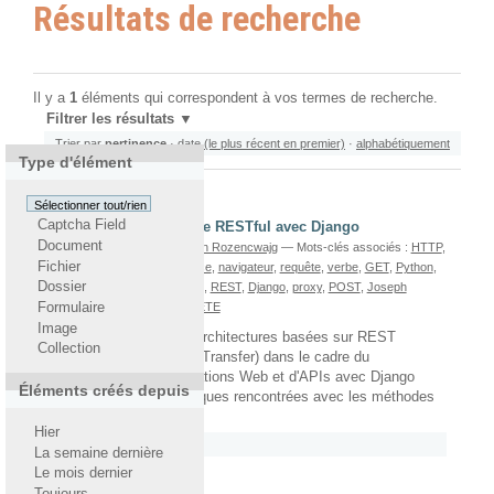
Résultats de recherche
Il y a
1
éléments qui correspondent à vos termes de recherche.
Filtrer les résultats
Trier par
pertinence
·
date (le plus récent en premier)
·
alphabétiquement
Type d'élément
Sélectionner tout/rien
Captcha Field
Utiliser une architecture RESTful avec Django
Document
écrit le 11/07/2011
Par
Joseph Rozencwajg
— Mots-clés associés :
HTTP
,
Fichier
JavaScript
,
actions
,
ressource
,
navigateur
,
requête
,
verbe
,
GET
,
Python
,
Dossier
JSON
,
RESTful
,
XML
,
CRUD
,
REST
,
Django
,
proxy
,
POST
,
Joseph
Rozencwajg
,
API
,
PUT
,
DELETE
Formulaire
Image
Cet article introduit les architectures basées sur REST
Collection
(Representational State Transfer) dans le cadre du
développement d'applications Web et d'APIs avec Django
Éléments créés depuis
ainsi que les problématiques rencontrées avec les méthodes
HTTP PUT et DELETE.
Hier
Rattaché à
2011
/
Juillet
La semaine dernière
Le mois dernier
Toujours