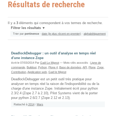
Résultats de recherche
Il y a
3
éléments qui correspondent à vos termes de recherche.
Filtrer les résultats
Trier par
pertinence
·
date (le plus récent en premier)
·
alphabétiquement
DeadlockDebugger : un outil d'analyse en temps réel
d'une instance Zope
écrit le 07/03/2014
Par
Gaël Le Mignot
— Mots-clés associés :
Ligne de
commande
,
Buildout
,
Python
,
Plone 4
,
Base de données
,
API
,
Plone
,
Zope
,
Contribution
,
Application web
,
Gaël le Mignot
DeadlockDebugger est un petit outil très pratique pour
analyser en temps réel la raison de l'indisponibilité ou de la
charge d'une instance Zope. Initialement écrit pour python
2.3/2.4 (Zope 2.7 à 2.10), Pilot Systems vient de le porter
pour python 2.6/2.7 (Zope 2.12 et 2.13).
Rattaché à
2014
/
Mars