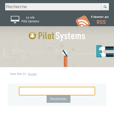
Recherche
Chercher par
avancée…
S'abonner par
Le site
RSS
Pilot Systems
Vous êtes ici :
Accueil