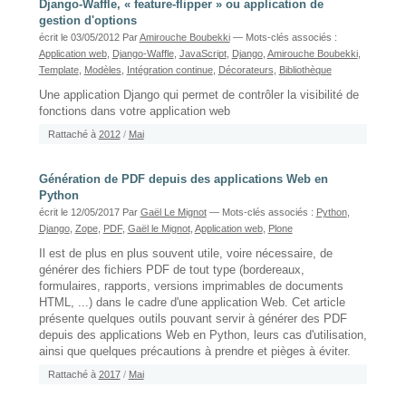
Django-Waffle, « feature-flipper » ou application de
gestion d'options
écrit le 03/05/2012
Par
Amirouche Boubekki
— Mots-clés associés :
Application web
,
Django-Waffle
,
JavaScript
,
Django
,
Amirouche Boubekki
,
Template
,
Modèles
,
Intégration continue
,
Décorateurs
,
Bibliothèque
Une application Django qui permet de contrôler la visibilité de
fonctions dans votre application web
Rattaché à
2012
/
Mai
Génération de PDF depuis des applications Web en
Python
écrit le 12/05/2017
Par
Gaël Le Mignot
— Mots-clés associés :
Python
,
Django
,
Zope
,
PDF
,
Gaël le Mignot
,
Application web
,
Plone
Il est de plus en plus souvent utile, voire nécessaire, de
générer des fichiers PDF de tout type (bordereaux,
formulaires, rapports, versions imprimables de documents
HTML, ...) dans le cadre d'une application Web. Cet article
présente quelques outils pouvant servir à générer des PDF
depuis des applications Web en Python, leurs cas d'utilisation,
ainsi que quelques précautions à prendre et pièges à éviter.
Rattaché à
2017
/
Mai