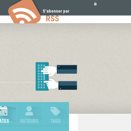
Outils
personnels
S'abonner par
RSS
ATES
AUTEURS
TAGS