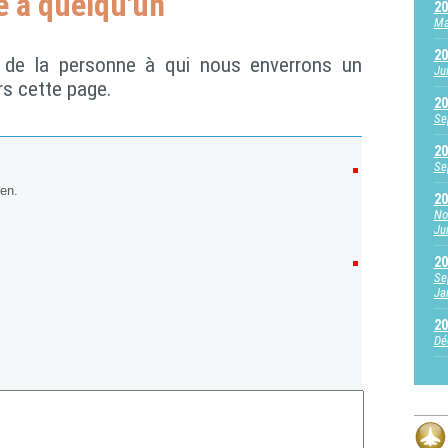
e à quelqu'un
20
Ma
20
el de la personne à qui nous enverrons un
Ju
rs cette page.
20
Se
20
Se
ien.
20
No
Jui
20
Se
Ja
20
Dé