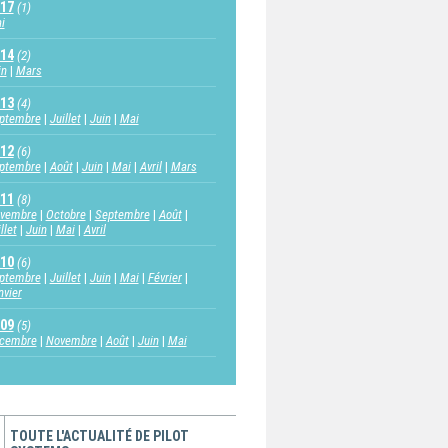
17
(1)
i
14
(2)
in
Mars
13
(4)
ptembre
Juillet
Juin
Mai
12
(6)
ptembre
Août
Juin
Mai
Avril
Mars
11
(8)
vembre
Octobre
Septembre
Août
llet
Juin
Mai
Avril
10
(6)
ptembre
Juillet
Juin
Mai
Février
nvier
09
(5)
cembre
Novembre
Août
Juin
Mai
TOUTE L'ACTUALITÉ DE PILOT