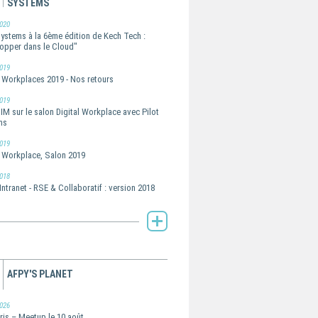
SYSTEMS
020
Systems à la 6ème édition de Kech Tech :
opper dans le Cloud"
019
l Workplaces 2019 - Nos retours
019
IM sur le salon Digital Workplace avec Pilot
ms
019
l Workplace, Salon 2019
018
Intranet - RSE & Collaboratif : version 2018
Toute l'actualité de Pilot Systems -
AFPY'S PLANET
026
ris – Meetup le 10 août