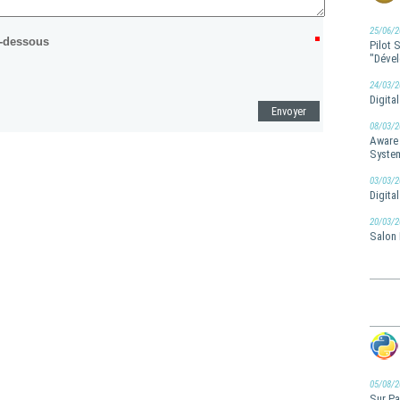
25/06/2
ci-dessous
Pilot 
"Dével
24/03/2
Digita
08/03/2
Aware 
Syste
03/03/2
Digita
20/03/2
Salon 
05/08/2
Sur Pa