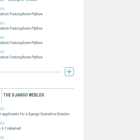
026
ation Francophone Python
026
ation Francophone Python
026
ation Francophone Python
026
ation Francophone Python
AFPy's Planet -
THE DJANGO WEBLOG
026
or applicants for a Django Executive Director
026
 6.1 released
026