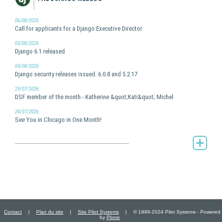
06/08/2026
Call for applicants for a Django Executive Director
05/08/2026
Django 6.1 released
04/08/2026
Django security releases issued: 6.0.8 and 5.2.17
29/07/2026
DSF member of the month - Katherine &quot;Kati&quot; Michel
24/07/2026
See You in Chicago in One Month!
The Django weblog -
Contact
|
Plan du site
|
Site Pilot Systems
|
© 1999-2024 Pilot Systems - Powered
by
Plone