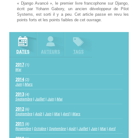
« Django Avancé », le premier livre francophone sur Django,
écrit par Yohann Gabory, un ancien développeur de Pilot
Systems, est sorti il y a peu. Cet article passe en revu les
points forts et les points faibles de cet ouvrage.
DATES
AUTEURS
TAGS
2017
(1)
Mai
2014
(2)
Juin
Mars
2013
(4)
Septembre
Juillet
Juin
Mai
2012
(6)
Septembre
Août
Juin
Mai
Avril
Mars
2011
(8)
Novembre
Octobre
Septembre
Août
Juillet
Juin
Mai
Avril