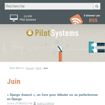
Recherche
Chercher par
avancée…
S'abonner par
Le site
RSS
Pilot Systems
Vous êtes ici :
Accueil
/
2013
/
Juin
Juin
« Django Avancé », un livre pour débuter ou se perfectionner
en Django
écrit le 27/08/2013
Par
Gaël Le Mignot